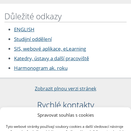
Důležité odkazy
ENGLISH
Studijní oddělení
SIS, webové aplikace, eLearning
Katedry, ústavy a další pracoviště
Harmonogram ak. roku
Zobrazit plnou verzi stránek
Rychlé kontakty
Spravovat souhlas s cookies
Filozofická fakulta
Univerzita Karlova
Tyto webové stránky používají soubory cookies a další sledovací nástroje
nám. Jana Palacha 1/2