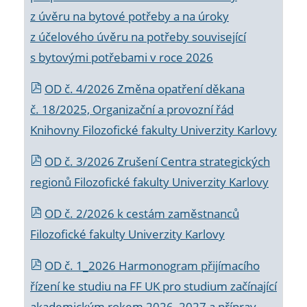
z úvěru na bytové potřeby a na úroky
z účelového úvěru na potřeby související
s bytovými potřebami v roce 2026
OD č. 4/2026 Změna opatření děkana
č. 18/2025, Organizační a provozní řád
Knihovny Filozofické fakulty Univerzity Karlovy
OD č. 3/2026 Zrušení Centra strategických
regionů Filozofické fakulty Univerzity Karlovy
OD č. 2/2026 k
cestám zaměstnanců
Filozofické fakulty Univerzity Karlovy
OD č. 1_2026 Harmonogram přijímacího
řízení ke studiu na FF UK pro studium začínající
akademickým rokem 2026_2027 a příprav