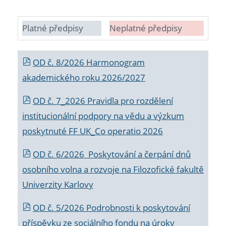
Platné předpisy
Neplatné předpisy
OD č. 8/2026 Harmonogram
akademického roku 2026/2027
OD č. 7_2026 Pravidla pro rozdělení
institucionální podpory na vědu a výzkum
poskytnuté FF UK_Co operatio 2026
OD č. 6/2026 Poskytování a čerpání dnů
osobního volna a rozvoje na Filozofické fakultě
Univerzity Karlovy
OD č. 5/2026 Podrobnosti k poskytování
příspěvku ze sociálního fondu na úroky