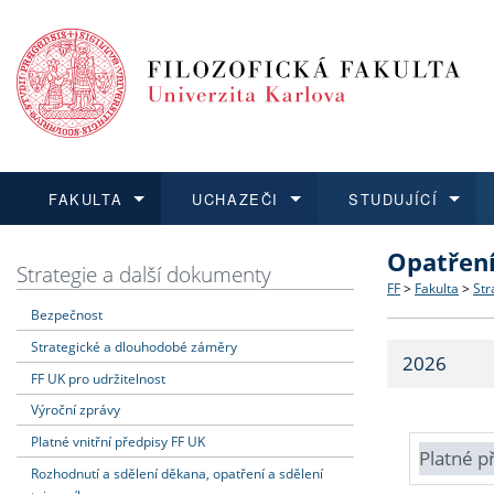
FAKULTA
UCHAZEČI
STUDUJÍCÍ
Opatřen
FAKULTA
UCHAZEČI
STUDUJÍCÍ
VĚDA A VÝZKUM
ZAHRANIČÍ
Struktura a
Co studova
Bakalářsk
O vědě a 
Aktuální n
Strategie a další dokumenty
FF
>
Fakulta
>
Str
Bezpečnost
Dozvědět se více
Podat přihlášku
Dozvědět se více
Dozvědět se více
Dozvědět se více
Strategie 
Učitelské 
Doktorské
Akademické
Vyjíždějící
Strategické a dlouhodobé záměry
2026
Podpora a
Informace 
Rigorózní 
Granty a p
Přijíždějíc
FF UK pro udržitelnost
Výroční zprávy
Absolventi
Vyjíždějíc
Platné vnitřní předpisy FF UK
Platné p
Rozhodnutí a sdělení děkana, opatření a sdělení
Fakultní š