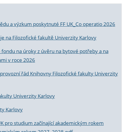
a vědu a výzkum poskytnuté FF UK_Co operatio 2026
 na Filozofické fakultě Univerzity Karlovy
o fondu na úroky z úvěru na bytové potřeby a na
ami v roce 2026
rovozní řád Knihovny Filozofické fakulty Univerzity
akulty Univerzity Karlovy
ty Karlovy
UK pro studium začínající akademickým rokem
akademickým rokem 2027_2028.pdf