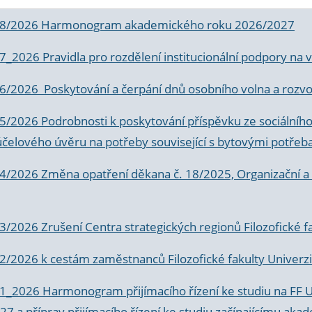
 8/2026 Harmonogram akademického roku 2026/2027
 7_2026 Pravidla pro rozdělení institucionální podpory n
6/2026 Poskytování a čerpání dnů osobního volna a rozvoje
 5/2026 Podrobnosti k poskytování příspěvku ze sociálníh
účelového úvěru na potřeby související s bytovými potřeb
 4/2026 Změna opatření děkana č. 18/2025, Organizační a p
3/2026 Zrušení Centra strategických regionů Filozofické f
 2/2026 k
cestám zaměstnanců Filozofické fakulty Univerzi
 1_2026 Harmonogram přijímacího řízení ke studiu na FF 
7 a příprav přijímacího řízení ke studiu začínajícímu 