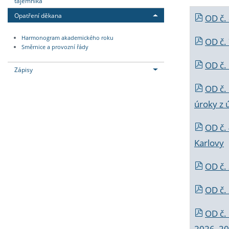
tajemníka
Opatření děkana
OD č.
Harmonogram akademického roku
OD č.
Směrnice a provozní řády
OD č. 
Zápisy
OD č.
úroky z 
OD č.
Karlovy
OD č. 
OD č.
OD č.
2026_202