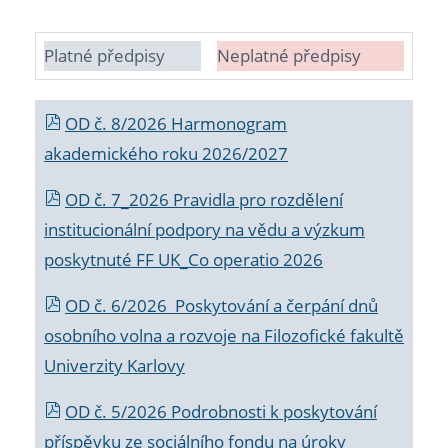
Platné předpisy
Neplatné předpisy
OD č. 8/2026 Harmonogram
akademického roku 2026/2027
OD č. 7_2026 Pravidla pro rozdělení
institucionální podpory na vědu a výzkum
poskytnuté FF UK_Co operatio 2026
OD č. 6/2026 Poskytování a čerpání dnů
osobního volna a rozvoje na Filozofické fakultě
Univerzity Karlovy
OD č. 5/2026 Podrobnosti k poskytování
příspěvku ze sociálního fondu na úroky