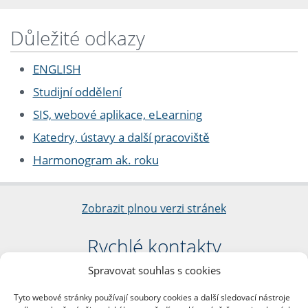
Důležité odkazy
ENGLISH
Studijní oddělení
SIS, webové aplikace, eLearning
Katedry, ústavy a další pracoviště
Harmonogram ak. roku
Zobrazit plnou verzi stránek
Rychlé kontakty
Spravovat souhlas s cookies
Filozofická fakulta
Univerzita Karlova
Tyto webové stránky používají soubory cookies a další sledovací nástroje
nám. Jana Palacha 1/2