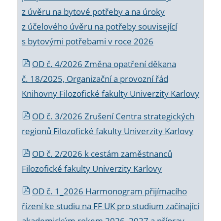
z úvěru na bytové potřeby a na úroky
z účelového úvěru na potřeby související
s bytovými potřebami v roce 2026
OD č. 4/2026 Změna opatření děkana
č. 18/2025, Organizační a provozní řád
Knihovny Filozofické fakulty Univerzity Karlovy
OD č. 3/2026 Zrušení Centra strategických
regionů Filozofické fakulty Univerzity Karlovy
OD č. 2/2026 k
cestám zaměstnanců
Filozofické fakulty Univerzity Karlovy
OD č. 1_2026 Harmonogram přijímacího
řízení ke studiu na FF UK pro studium začínající
akademickým rokem 2026_2027 a příprav