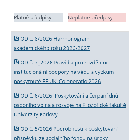
Platné předpisy
Neplatné předpisy
OD č. 8/2026 Harmonogram
akademického roku 2026/2027
OD č. 7_2026 Pravidla pro rozdělení
institucionální podpory na vědu a výzkum
poskytnuté FF UK_Co operatio 2026
OD č. 6/2026 Poskytování a čerpání dnů
osobního volna a rozvoje na Filozofické fakultě
Univerzity Karlovy
OD č. 5/2026 Podrobnosti k poskytování
příspěvku ze sociálního fondu na úroky