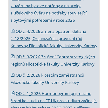
z úvěru na bytové potřeby a na úroky
z účelového úvěru na potřeby související
s bytovými potřebami v roce 2026
OD č. 4/2026 Změna opatření děkana
č. 18/2025, Organizační a provozní řád
Knihovny Filozofické fakulty Univerzity Karlovy
OD č. 3/2026 Zrušení Centra strategických
regionů Filozofické fakulty Univerzity Karlovy
OD č. 2/2026 k
cestám zaměstnanců
Filozofické fakulty Univerzity Karlovy
OD č. 1_2026 Harmonogram přijímacího
řízení ke studiu na FF UK pro studium začínající
akademickým rokem 2026_2027 a příprav