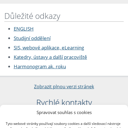
Důležité odkazy
ENGLISH
Studijní oddělení
SIS, webové aplikace, eLearning
Katedry, ústavy a další pracoviště
Harmonogram ak. roku
Zobrazit plnou verzi stránek
Rychlé kontakty
Spravovat souhlas s cookies
Filozofická fakulta
Univerzita Karlova
Tyto webové stránky používají soubory cookies a další sledovací nástroje
nám. Jana Palacha 1/2