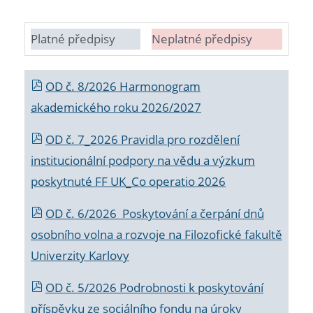
Platné předpisy
Neplatné předpisy
OD č. 8/2026 Harmonogram
akademického roku 2026/2027
OD č. 7_2026 Pravidla pro rozdělení
institucionální podpory na vědu a výzkum
poskytnuté FF UK_Co operatio 2026
OD č. 6/2026 Poskytování a čerpání dnů
osobního volna a rozvoje na Filozofické fakultě
Univerzity Karlovy
OD č. 5/2026 Podrobnosti k poskytování
příspěvku ze sociálního fondu na úroky