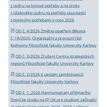
z úvěru na bytové potřeby a na úroky
z účelového úvěru na potřeby související
s bytovými potřebami v roce 2026
OD č. 4/2026 Změna opatření děkana
č. 18/2025, Organizační a provozní řád
Knihovny Filozofické fakulty Univerzity Karlovy
OD č. 3/2026 Zrušení Centra strategických
regionů Filozofické fakulty Univerzity Karlovy
OD č. 2/2026 k
cestám zaměstnanců
Filozofické fakulty Univerzity Karlovy
OD č. 1_2026 Harmonogram přijímacího
řízení ke studiu na FF UK pro studium začínající
akademickým rokem 2026_2027 a příprav