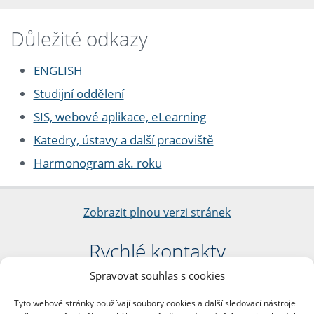
Důležité odkazy
ENGLISH
Studijní oddělení
SIS, webové aplikace, eLearning
Katedry, ústavy a další pracoviště
Harmonogram ak. roku
Zobrazit plnou verzi stránek
Rychlé kontakty
Spravovat souhlas s cookies
Filozofická fakulta
Univerzita Karlova
Tyto webové stránky používají soubory cookies a další sledovací nástroje
nám. Jana Palacha 1/2