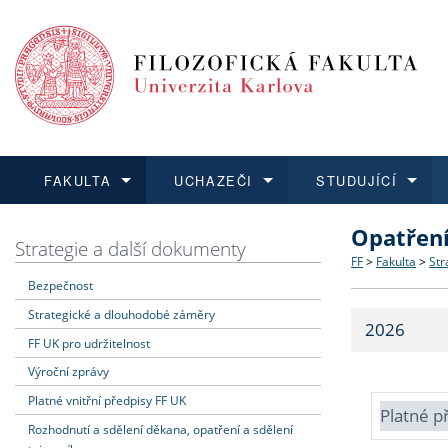
FAKULTA
UCHAZEČI
STUDUJÍCÍ
Opatřen
FAKULTA
UCHAZEČI
STUDUJÍCÍ
VĚDA A VÝZKUM
ZAHRANIČÍ
Struktura a
Co studova
Bakalářsk
O vědě a 
Aktuální n
Strategie a další dokumenty
FF
>
Fakulta
>
Str
Bezpečnost
Dozvědět se více
Podat přihlášku
Dozvědět se více
Dozvědět se více
Dozvědět se více
Strategie 
Učitelské 
Doktorské
Akademické
Vyjíždějící
Strategické a dlouhodobé záměry
2026
Podpora a
Informace 
Rigorózní 
Granty a p
Přijíždějíc
FF UK pro udržitelnost
Výroční zprávy
Absolventi
Vyjíždějíc
Platné vnitřní předpisy FF UK
Platné p
Rozhodnutí a sdělení děkana, opatření a sdělení
Fakultní š