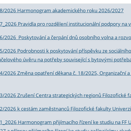
 8/2026 Harmonogram akademického roku 2026/2027
 7_2026 Pravidla pro rozdělení institucionální podpory n
6/2026 Poskytování a čerpání dnů osobního volna a rozvoje
 5/2026 Podrobnosti k poskytování příspěvku ze sociálníh
účelového úvěru na potřeby související s bytovými potřeb
 4/2026 Změna opatření děkana č. 18/2025, Organizační a p
3/2026 Zrušení Centra strategických regionů Filozofické f
 2/2026 k
cestám zaměstnanců Filozofické fakulty Univerzi
 1_2026 Harmonogram přijímacího řízení ke studiu na FF 
7 a příprav přijímacího řízení ke studiu začínajícímu 