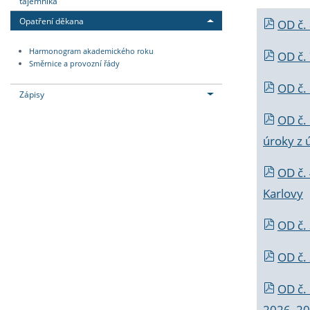
tajemníka
Opatření děkana
OD č.
Harmonogram akademického roku
OD č.
Směrnice a provozní řády
OD č. 
Zápisy
OD č.
úroky z 
OD č.
Karlovy
OD č. 
OD č.
OD č.
2026_202