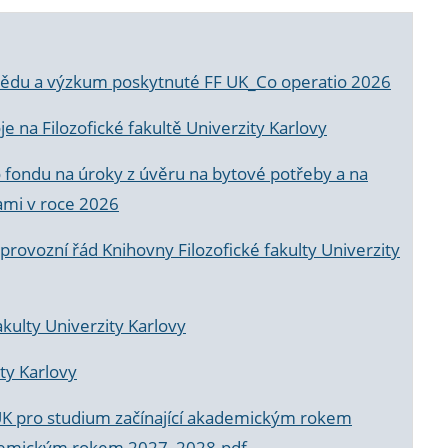
a vědu a výzkum poskytnuté FF UK_Co operatio 2026
 na Filozofické fakultě Univerzity Karlovy
o fondu na úroky z úvěru na bytové potřeby a na
ami v roce 2026
rovozní řád Knihovny Filozofické fakulty Univerzity
akulty Univerzity Karlovy
ty Karlovy
UK pro studium začínající akademickým rokem
akademickým rokem 2027_2028.pdf