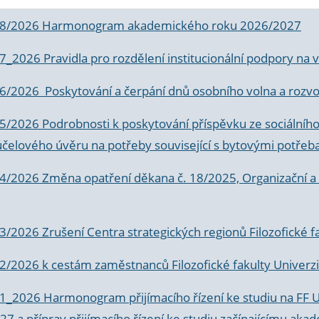
 8/2026 Harmonogram akademického roku 2026/2027
 7_2026 Pravidla pro rozdělení institucionální podpory n
6/2026 Poskytování a čerpání dnů osobního volna a rozvoje
 5/2026 Podrobnosti k poskytování příspěvku ze sociálníh
účelového úvěru na potřeby související s bytovými potřeb
 4/2026 Změna opatření děkana č. 18/2025, Organizační a p
3/2026 Zrušení Centra strategických regionů Filozofické f
 2/2026 k
cestám zaměstnanců Filozofické fakulty Univerzi
 1_2026 Harmonogram přijímacího řízení ke studiu na FF 
7 a příprav přijímacího řízení ke studiu začínajícímu 