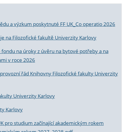
a vědu a výzkum poskytnuté FF UK_Co operatio 2026
 na Filozofické fakultě Univerzity Karlovy
o fondu na úroky z úvěru na bytové potřeby a na
ami v roce 2026
rovozní řád Knihovny Filozofické fakulty Univerzity
akulty Univerzity Karlovy
ty Karlovy
UK pro studium začínající akademickým rokem
akademickým rokem 2027_2028.pdf