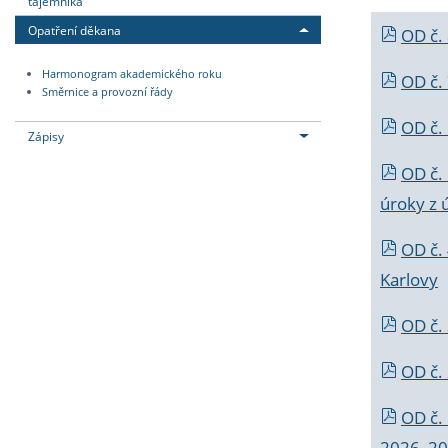
tajemníka
Opatření děkana
OD č.
Harmonogram akademického roku
OD č.
Směrnice a provozní řády
OD č. 
Zápisy
OD č.
úroky z 
OD č.
Karlovy
OD č. 
OD č.
OD č.
2026_202