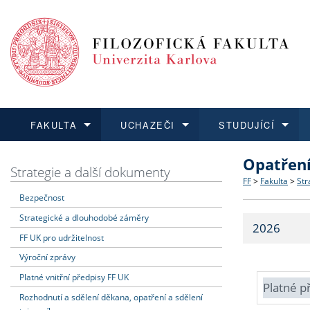
FAKULTA
UCHAZEČI
STUDUJÍCÍ
Opatřen
FAKULTA
UCHAZEČI
STUDUJÍCÍ
VĚDA A VÝZKUM
ZAHRANIČÍ
Struktura a
Co studova
Bakalářsk
O vědě a 
Aktuální n
Strategie a další dokumenty
FF
>
Fakulta
>
Str
Bezpečnost
Dozvědět se více
Podat přihlášku
Dozvědět se více
Dozvědět se více
Dozvědět se více
Strategie 
Učitelské 
Doktorské
Akademické
Vyjíždějící
Strategické a dlouhodobé záměry
2026
Podpora a
Informace 
Rigorózní 
Granty a p
Přijíždějíc
FF UK pro udržitelnost
Výroční zprávy
Absolventi
Vyjíždějíc
Platné vnitřní předpisy FF UK
Platné p
Rozhodnutí a sdělení děkana, opatření a sdělení
Fakultní š