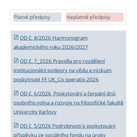
Platné předpisy
Neplatné předpisy
OD č. 8/2026 Harmonogram
akademického roku 2026/2027
OD č. 7_2026 Pravidla pro rozdělení
institucionální podpory na vědu a výzkum
poskytnuté FF UK_Co operatio 2026
OD č. 6/2026 Poskytování a čerpání dnů
osobního volna a rozvoje na Filozofické fakultě
Univerzity Karlovy
OD č. 5/2026 Podrobnosti k poskytování
příspěvku ze sociálního fondu na úroky