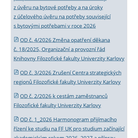
z úvěru na bytové potřeby a na úroky
z účelového úvěru na potřeby související
s bytovými potřebami v roce 2026
OD č. 4/2026 Změna opatření děkana
č. 18/2025, Organizační a provozní řád
Knihovny Filozofické fakulty Univerzity Karlovy
OD č. 3/2026 Zrušení Centra strategických
regionů Filozofické fakulty Univerzity Karlovy
OD č. 2/2026 k
cestám zaměstnanců
Filozofické fakulty Univerzity Karlovy
OD č. 1_2026 Harmonogram přijímacího
řízení ke studiu na FF UK pro studium začínající
akademickým rokem 2026_2027 a příprav