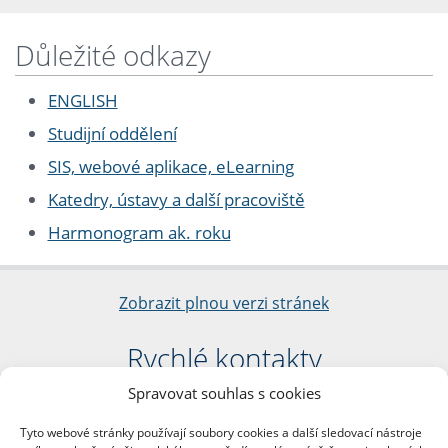
Důležité odkazy
ENGLISH
Studijní oddělení
SIS, webové aplikace, eLearning
Katedry, ústavy a další pracoviště
Harmonogram ak. roku
Zobrazit plnou verzi stránek
Rychlé kontakty
Spravovat souhlas s cookies
Filozofická fakulta
Univerzita Karlova
Tyto webové stránky používají soubory cookies a další sledovací nástroje
nám. Jana Palacha 1/2