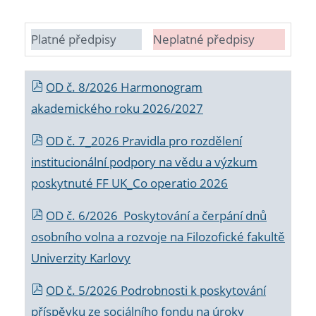
Platné předpisy
Neplatné předpisy
OD č. 8/2026 Harmonogram
akademického roku 2026/2027
OD č. 7_2026 Pravidla pro rozdělení
institucionální podpory na vědu a výzkum
poskytnuté FF UK_Co operatio 2026
OD č. 6/2026 Poskytování a čerpání dnů
osobního volna a rozvoje na Filozofické fakultě
Univerzity Karlovy
OD č. 5/2026 Podrobnosti k poskytování
příspěvku ze sociálního fondu na úroky