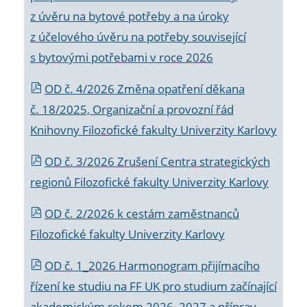
z úvěru na bytové potřeby a na úroky
z účelového úvěru na potřeby související
s bytovými potřebami v roce 2026
OD č. 4/2026 Změna opatření děkana
č. 18/2025, Organizační a provozní řád
Knihovny Filozofické fakulty Univerzity Karlovy
OD č. 3/2026 Zrušení Centra strategických
regionů Filozofické fakulty Univerzity Karlovy
OD č. 2/2026 k
cestám zaměstnanců
Filozofické fakulty Univerzity Karlovy
OD č. 1_2026 Harmonogram přijímacího
řízení ke studiu na FF UK pro studium začínající
akademickým rokem 2026_2027 a příprav