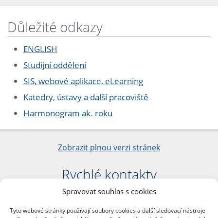
Důležité odkazy
ENGLISH
Studijní oddělení
SIS, webové aplikace, eLearning
Katedry, ústavy a další pracoviště
Harmonogram ak. roku
Zobrazit plnou verzi stránek
Rychlé kontakty
Spravovat souhlas s cookies
Filozofická fakulta
Univerzita Karlova
Tyto webové stránky používají soubory cookies a další sledovací nástroje
nám. Jana Palacha 1/2