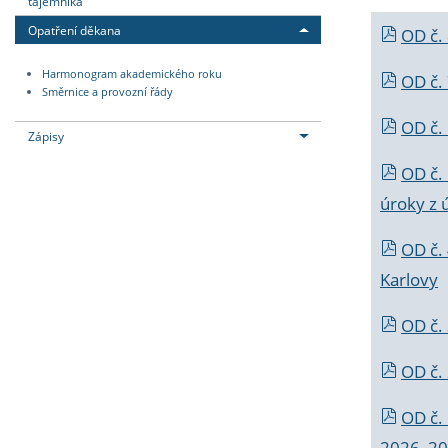
tajemníka
Opatření děkana
OD č.
Harmonogram akademického roku
OD č.
Směrnice a provozní řády
OD č. 
Zápisy
OD č.
úroky z 
OD č.
Karlovy
OD č. 
OD č.
OD č.
2026_202