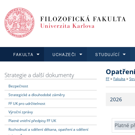
FAKULTA
UCHAZEČI
STUDUJÍCÍ
Opatřen
FAKULTA
UCHAZEČI
STUDUJÍCÍ
VĚDA A VÝZKUM
ZAHRANIČÍ
Struktura a
Co studova
Bakalářsk
O vědě a 
Aktuální n
Strategie a další dokumenty
FF
>
Fakulta
>
Str
Bezpečnost
Dozvědět se více
Podat přihlášku
Dozvědět se více
Dozvědět se více
Dozvědět se více
Strategie 
Učitelské 
Doktorské
Akademické
Vyjíždějící
Strategické a dlouhodobé záměry
2026
Podpora a
Informace 
Rigorózní 
Granty a p
Přijíždějíc
FF UK pro udržitelnost
Výroční zprávy
Absolventi
Vyjíždějíc
Platné vnitřní předpisy FF UK
Platné p
Rozhodnutí a sdělení děkana, opatření a sdělení
Fakultní š