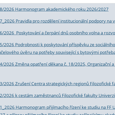
 8/2026 Harmonogram akademického roku 2026/2027
 7_2026 Pravidla pro rozdělení institucionální podpory n
6/2026 Poskytování a čerpání dnů osobního volna a rozvoje
 5/2026 Podrobnosti k poskytování příspěvku ze sociálníh
účelového úvěru na potřeby související s bytovými potřeb
 4/2026 Změna opatření děkana č. 18/2025, Organizační a p
3/2026 Zrušení Centra strategických regionů Filozofické f
 2/2026 k
cestám zaměstnanců Filozofické fakulty Univerzi
 1_2026 Harmonogram přijímacího řízení ke studiu na FF 
7 a příprav přijímacího řízení ke studiu začínajícímu 