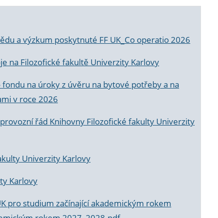
a vědu a výzkum poskytnuté FF UK_Co operatio 2026
 na Filozofické fakultě Univerzity Karlovy
o fondu na úroky z úvěru na bytové potřeby a na
ami v roce 2026
rovozní řád Knihovny Filozofické fakulty Univerzity
akulty Univerzity Karlovy
ty Karlovy
UK pro studium začínající akademickým rokem
akademickým rokem 2027_2028.pdf