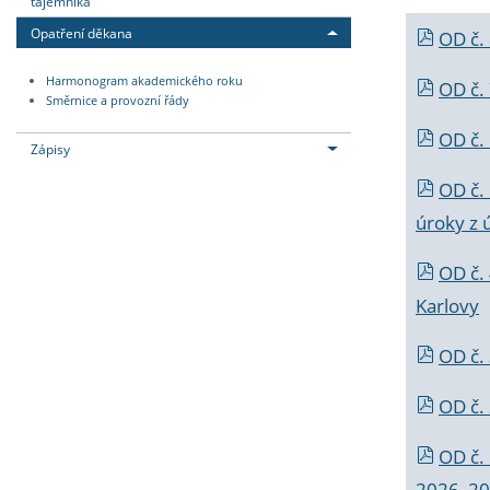
tajemníka
Opatření děkana
OD č.
Harmonogram akademického roku
OD č.
Směrnice a provozní řády
OD č. 
Zápisy
OD č.
úroky z 
OD č.
Karlovy
OD č. 
OD č.
OD č.
2026_202