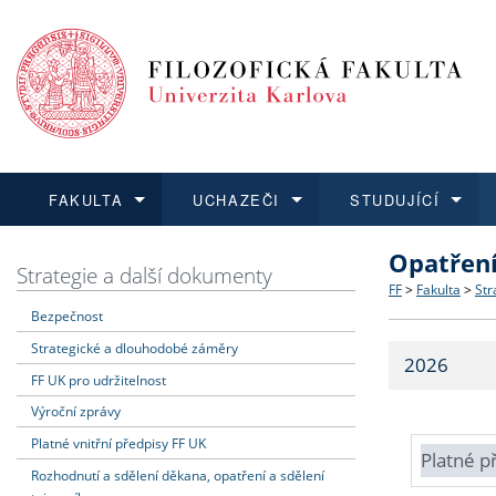
FAKULTA
UCHAZEČI
STUDUJÍCÍ
Opatřen
FAKULTA
UCHAZEČI
STUDUJÍCÍ
VĚDA A VÝZKUM
ZAHRANIČÍ
Struktura a
Co studova
Bakalářsk
O vědě a 
Aktuální n
Strategie a další dokumenty
FF
>
Fakulta
>
Str
Bezpečnost
Dozvědět se více
Podat přihlášku
Dozvědět se více
Dozvědět se více
Dozvědět se více
Strategie 
Učitelské 
Doktorské
Akademické
Vyjíždějící
Strategické a dlouhodobé záměry
2026
Podpora a
Informace 
Rigorózní 
Granty a p
Přijíždějíc
FF UK pro udržitelnost
Výroční zprávy
Absolventi
Vyjíždějíc
Platné vnitřní předpisy FF UK
Platné p
Rozhodnutí a sdělení děkana, opatření a sdělení
Fakultní š