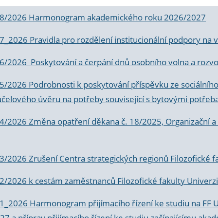
 8/2026 Harmonogram akademického roku 2026/2027
 7_2026 Pravidla pro rozdělení institucionální podpory n
6/2026 Poskytování a čerpání dnů osobního volna a rozvoje
 5/2026 Podrobnosti k poskytování příspěvku ze sociálníh
účelového úvěru na potřeby související s bytovými potřeb
 4/2026 Změna opatření děkana č. 18/2025, Organizační a p
3/2026 Zrušení Centra strategických regionů Filozofické f
 2/2026 k
cestám zaměstnanců Filozofické fakulty Univerzi
 1_2026 Harmonogram přijímacího řízení ke studiu na FF 
7 a příprav přijímacího řízení ke studiu začínajícímu 