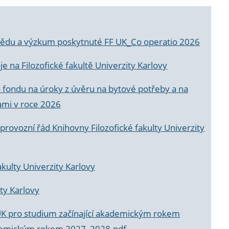
a vědu a výzkum poskytnuté FF UK_Co operatio 2026
 na Filozofické fakultě Univerzity Karlovy
o fondu na úroky z úvěru na bytové potřeby a na
ami v roce 2026
rovozní řád Knihovny Filozofické fakulty Univerzity
akulty Univerzity Karlovy
ty Karlovy
UK pro studium začínající akademickým rokem
akademickým rokem 2027_2028.pdf