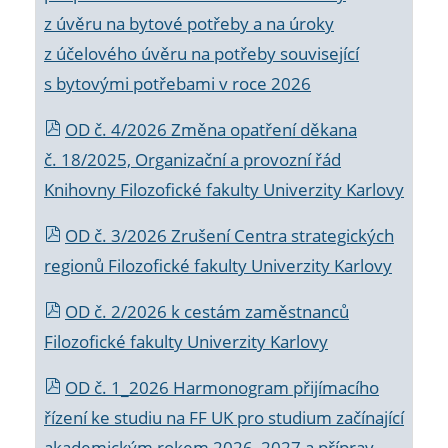
z úvěru na bytové potřeby a na úroky
z účelového úvěru na potřeby související
s bytovými potřebami v roce 2026
OD č. 4/2026 Změna opatření děkana
č. 18/2025, Organizační a provozní řád
Knihovny Filozofické fakulty Univerzity Karlovy
OD č. 3/2026 Zrušení Centra strategických
regionů Filozofické fakulty Univerzity Karlovy
OD č. 2/2026 k
cestám zaměstnanců
Filozofické fakulty Univerzity Karlovy
OD č. 1_2026 Harmonogram přijímacího
řízení ke studiu na FF UK pro studium začínající
akademickým rokem 2026_2027 a příprav