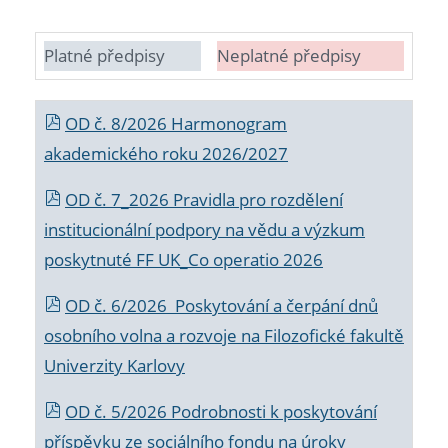
Platné předpisy
Neplatné předpisy
OD č. 8/2026 Harmonogram
akademického roku 2026/2027
OD č. 7_2026 Pravidla pro rozdělení
institucionální podpory na vědu a výzkum
poskytnuté FF UK_Co operatio 2026
OD č. 6/2026 Poskytování a čerpání dnů
osobního volna a rozvoje na Filozofické fakultě
Univerzity Karlovy
OD č. 5/2026 Podrobnosti k poskytování
příspěvku ze sociálního fondu na úroky