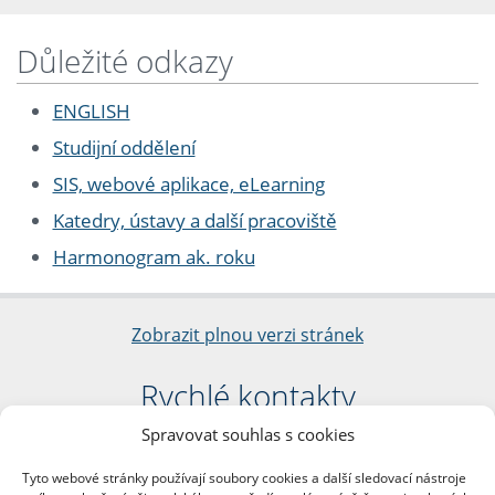
Důležité odkazy
ENGLISH
Studijní oddělení
SIS, webové aplikace, eLearning
Katedry, ústavy a další pracoviště
Harmonogram ak. roku
Zobrazit plnou verzi stránek
Rychlé kontakty
Spravovat souhlas s cookies
Filozofická fakulta
Univerzita Karlova
Tyto webové stránky používají soubory cookies a další sledovací nástroje
nám. Jana Palacha 1/2