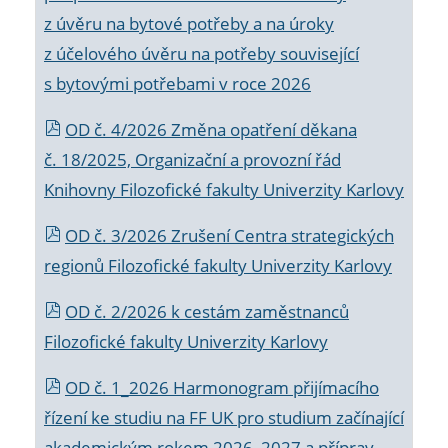
z úvěru na bytové potřeby a na úroky
z účelového úvěru na potřeby související
s bytovými potřebami v roce 2026
OD č. 4/2026 Změna opatření děkana
č. 18/2025, Organizační a provozní řád
Knihovny Filozofické fakulty Univerzity Karlovy
OD č. 3/2026 Zrušení Centra strategických
regionů Filozofické fakulty Univerzity Karlovy
OD č. 2/2026 k
cestám zaměstnanců
Filozofické fakulty Univerzity Karlovy
OD č. 1_2026 Harmonogram přijímacího
řízení ke studiu na FF UK pro studium začínající
akademickým rokem 2026_2027 a příprav