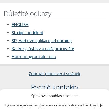
Důležité odkazy
ENGLISH
Studijní oddělení
SIS, webové aplikace, eLearning
Katedry, ústavy a další pracoviště
Harmonogram ak. roku
Zobrazit plnou verzi stránek
Rychlé kontakty
Spravovat souhlas s cookies
Filozofická fakulta
Univerzita Karlova
Tyto webové stránky používají soubory cookies a další sledovací nástroje
nám. Jana Palacha 1/2