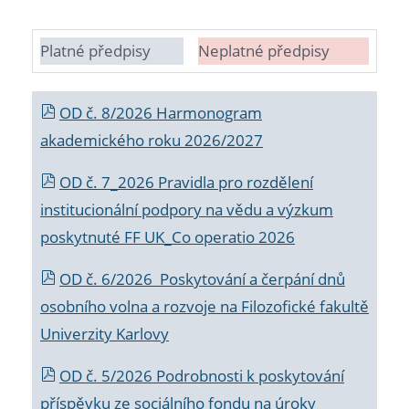
Platné předpisy
Neplatné předpisy
OD č. 8/2026 Harmonogram
akademického roku 2026/2027
OD č. 7_2026 Pravidla pro rozdělení
institucionální podpory na vědu a výzkum
poskytnuté FF UK_Co operatio 2026
OD č. 6/2026 Poskytování a čerpání dnů
osobního volna a rozvoje na Filozofické fakultě
Univerzity Karlovy
OD č. 5/2026 Podrobnosti k poskytování
příspěvku ze sociálního fondu na úroky