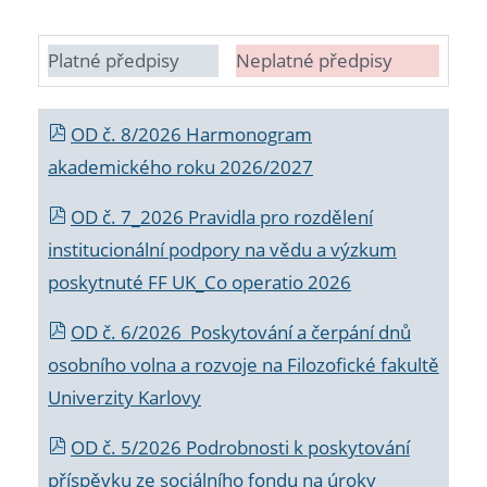
Platné předpisy
Neplatné předpisy
OD č. 8/2026 Harmonogram
akademického roku 2026/2027
OD č. 7_2026 Pravidla pro rozdělení
institucionální podpory na vědu a výzkum
poskytnuté FF UK_Co operatio 2026
OD č. 6/2026 Poskytování a čerpání dnů
osobního volna a rozvoje na Filozofické fakultě
Univerzity Karlovy
OD č. 5/2026 Podrobnosti k poskytování
příspěvku ze sociálního fondu na úroky