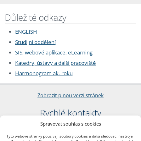
Důležité odkazy
ENGLISH
Studijní oddělení
SIS, webové aplikace, eLearning
Katedry, ústavy a další pracoviště
Harmonogram ak. roku
Zobrazit plnou verzi stránek
Rychlé kontakty
Spravovat souhlas s cookies
Filozofická fakulta
Univerzita Karlova
Tyto webové stránky používají soubory cookies a další sledovací nástroje
nám. Jana Palacha 1/2