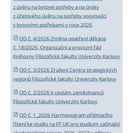
z úvěru na bytové potřeby a na úroky
z účelového úvěru na potřeby související
s bytovými potřebami v roce 2026
OD č. 4/2026 Změna opatření děkana
č. 18/2025, Organizační a provozní řád
Knihovny Filozofické fakulty Univerzity Karlovy
OD č. 3/2026 Zrušení Centra strategických
regionů Filozofické fakulty Univerzity Karlovy
OD č. 2/2026 k
cestám zaměstnanců
Filozofické fakulty Univerzity Karlovy
OD č. 1_2026 Harmonogram přijímacího
řízení ke studiu na FF UK pro studium začínající
akademickým rokem 2026_2027 a příprav