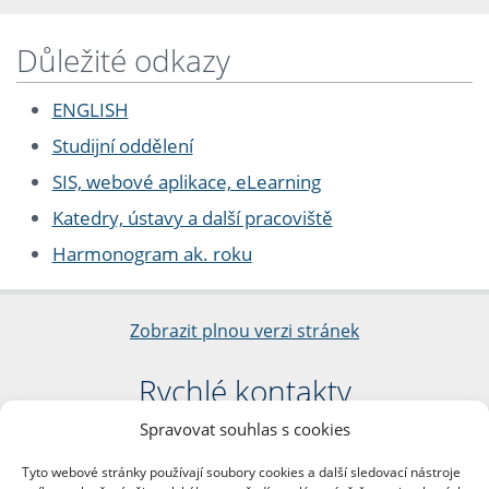
Důležité odkazy
ENGLISH
Studijní oddělení
SIS, webové aplikace, eLearning
Katedry, ústavy a další pracoviště
Harmonogram ak. roku
Zobrazit plnou verzi stránek
Rychlé kontakty
Spravovat souhlas s cookies
Filozofická fakulta
Univerzita Karlova
Tyto webové stránky používají soubory cookies a další sledovací nástroje
nám. Jana Palacha 1/2