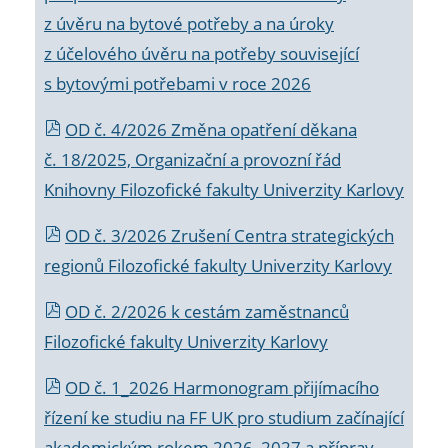
z úvěru na bytové potřeby a na úroky
z účelového úvěru na potřeby související
s bytovými potřebami v roce 2026
OD č. 4/2026 Změna opatření děkana
č. 18/2025, Organizační a provozní řád
Knihovny Filozofické fakulty Univerzity Karlovy
OD č. 3/2026 Zrušení Centra strategických
regionů Filozofické fakulty Univerzity Karlovy
OD č. 2/2026 k
cestám zaměstnanců
Filozofické fakulty Univerzity Karlovy
OD č. 1_2026 Harmonogram přijímacího
řízení ke studiu na FF UK pro studium začínající
akademickým rokem 2026_2027 a příprav