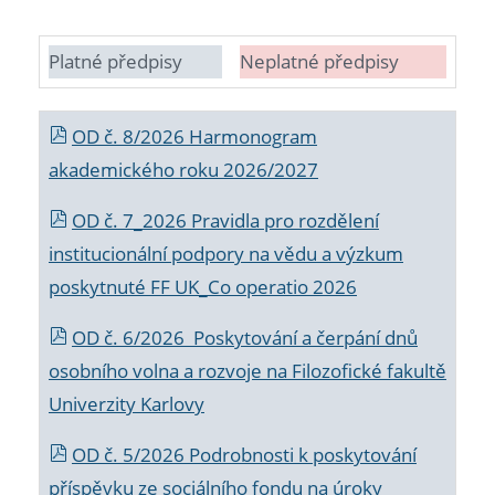
Platné předpisy
Neplatné předpisy
OD č. 8/2026 Harmonogram
akademického roku 2026/2027
OD č. 7_2026 Pravidla pro rozdělení
institucionální podpory na vědu a výzkum
poskytnuté FF UK_Co operatio 2026
OD č. 6/2026 Poskytování a čerpání dnů
osobního volna a rozvoje na Filozofické fakultě
Univerzity Karlovy
OD č. 5/2026 Podrobnosti k poskytování
příspěvku ze sociálního fondu na úroky