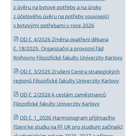
z úvěru na bytové potřeby a na úroky
z účelového úvěru na potřeby související
s bytovými potřebami v roce 2026
OD č. 4/2026 Změna opatření děkana
č. 18/2025, Organizační a provozní řád
Knihovny Filozofické fakulty Univerzity Karlovy
OD č. 3/2026 Zrušení Centra strategických
regionů Filozofické fakulty Univerzity Karlovy
OD č. 2/2026 k
cestám zaměstnanců
Filozofické fakulty Univerzity Karlovy
OD č. 1_2026 Harmonogram přijímacího
řízení ke studiu na FF UK pro studium začínající
akademickým rokem 2026_2027 a příprav