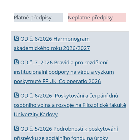
Platné předpisy
Neplatné předpisy
OD č. 8/2026 Harmonogram
akademického roku 2026/2027
OD č. 7_2026 Pravidla pro rozdělení
institucionální podpory na vědu a výzkum
poskytnuté FF UK_Co operatio 2026
OD č. 6/2026 Poskytování a čerpání dnů
osobního volna a rozvoje na Filozofické fakultě
Univerzity Karlovy
OD č. 5/2026 Podrobnosti k poskytování
příspěvku ze sociálního fondu na úroky