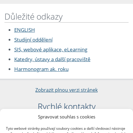
Důležité odkazy
ENGLISH
Studijní oddělení
SIS, webové aplikace, eLearning
Katedry, ústavy a další pracoviště
Harmonogram ak. roku
Zobrazit plnou verzi stránek
Rychlé kontakty
Spravovat souhlas s cookies
Filozofická fakulta
Univerzita Karlova
Tyto webové stránky používají soubory cookies a další sledovací nástroje
nám. Jana Palacha 1/2