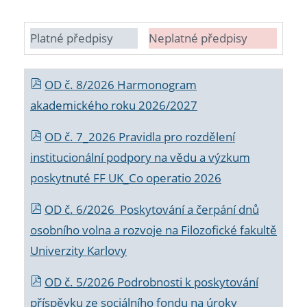
Platné předpisy
Neplatné předpisy
OD č. 8/2026 Harmonogram
akademického roku 2026/2027
OD č. 7_2026 Pravidla pro rozdělení
institucionální podpory na vědu a výzkum
poskytnuté FF UK_Co operatio 2026
OD č. 6/2026 Poskytování a čerpání dnů
osobního volna a rozvoje na Filozofické fakultě
Univerzity Karlovy
OD č. 5/2026 Podrobnosti k poskytování
příspěvku ze sociálního fondu na úroky