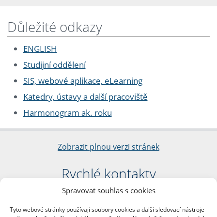
Důležité odkazy
ENGLISH
Studijní oddělení
SIS, webové aplikace, eLearning
Katedry, ústavy a další pracoviště
Harmonogram ak. roku
Zobrazit plnou verzi stránek
Rychlé kontakty
Spravovat souhlas s cookies
Filozofická fakulta
Univerzita Karlova
Tyto webové stránky používají soubory cookies a další sledovací nástroje
nám. Jana Palacha 1/2