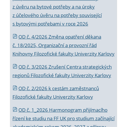
z úvěru na bytové potřeby a na úroky
z účelového úvěru na potřeby související
s bytovými potřebami v roce 2026
OD č. 4/2026 Změna opatření děkana
č. 18/2025, Organizační a provozní řád
Knihovny Filozofické fakulty Univerzity Karlovy
OD č. 3/2026 Zrušení Centra strategických
regionů Filozofické fakulty Univerzity Karlovy
OD č. 2/2026 k
cestám zaměstnanců
Filozofické fakulty Univerzity Karlovy
OD č. 1_2026 Harmonogram přijímacího
řízení ke studiu na FF UK pro studium začínající
akademickým rokem 2026_2027 a příprav