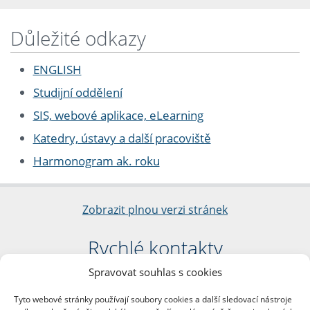
Důležité odkazy
ENGLISH
Studijní oddělení
SIS, webové aplikace, eLearning
Katedry, ústavy a další pracoviště
Harmonogram ak. roku
Zobrazit plnou verzi stránek
Rychlé kontakty
Spravovat souhlas s cookies
Filozofická fakulta
Univerzita Karlova
Tyto webové stránky používají soubory cookies a další sledovací nástroje
nám. Jana Palacha 1/2