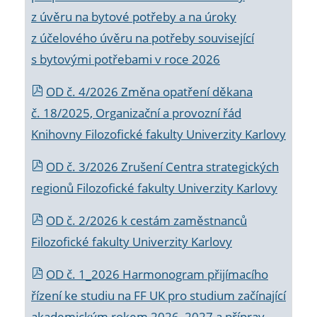
z úvěru na bytové potřeby a na úroky
z účelového úvěru na potřeby související
s bytovými potřebami v roce 2026
OD č. 4/2026 Změna opatření děkana
č. 18/2025, Organizační a provozní řád
Knihovny Filozofické fakulty Univerzity Karlovy
OD č. 3/2026 Zrušení Centra strategických
regionů Filozofické fakulty Univerzity Karlovy
OD č. 2/2026 k
cestám zaměstnanců
Filozofické fakulty Univerzity Karlovy
OD č. 1_2026 Harmonogram přijímacího
řízení ke studiu na FF UK pro studium začínající
akademickým rokem 2026_2027 a příprav