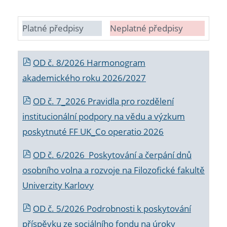
Platné předpisy
Neplatné předpisy
OD č. 8/2026 Harmonogram
akademického roku 2026/2027
OD č. 7_2026 Pravidla pro rozdělení
institucionální podpory na vědu a výzkum
poskytnuté FF UK_Co operatio 2026
OD č. 6/2026 Poskytování a čerpání dnů
osobního volna a rozvoje na Filozofické fakultě
Univerzity Karlovy
OD č. 5/2026 Podrobnosti k poskytování
příspěvku ze sociálního fondu na úroky