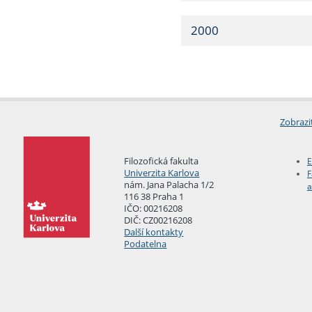
2000
Zobrazi
Filozofická fakulta
E
Univerzita Karlova
F
nám. Jana Palacha 1/2
a
116 38 Praha 1
IČO: 00216208
DIČ: CZ00216208
Další kontakty
Podatelna