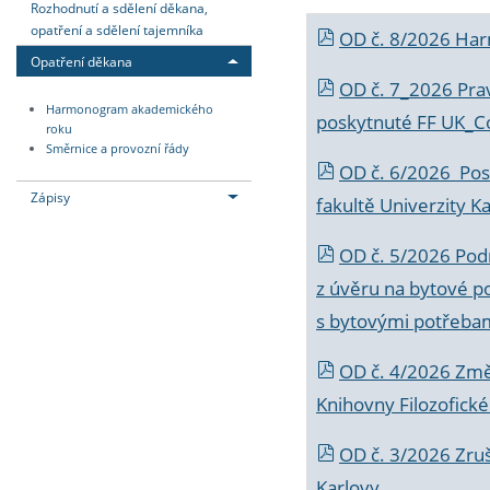
Rozhodnutí a sdělení děkana,
opatření a sdělení tajemníka
OD č. 8/2026 Ha
Opatření děkana
OD č. 7_2026 Prav
Harmonogram akademického
poskytnuté FF UK_C
roku
Směrnice a provozní řády
OD č. 6/2026 Posk
Zápisy
fakultě Univerzity K
OD č. 5/2026 Podr
z úvěru na bytové po
s bytovými potřebam
OD č. 4/2026 Změ
Knihovny Filozofické
OD č. 3/2026 Zruš
Karlovy