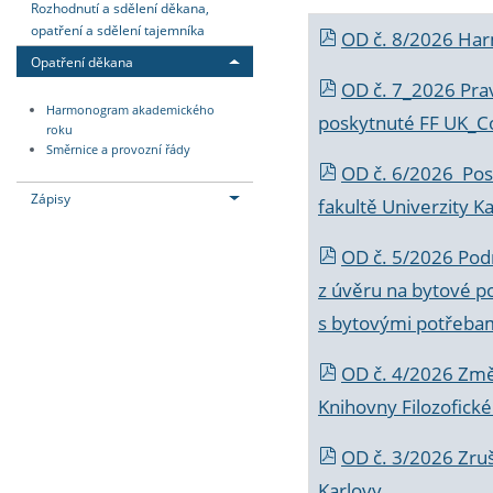
Rozhodnutí a sdělení děkana,
opatření a sdělení tajemníka
OD č. 8/2026 Ha
Opatření děkana
OD č. 7_2026 Prav
Harmonogram akademického
poskytnuté FF UK_C
roku
Směrnice a provozní řády
OD č. 6/2026 Posk
Zápisy
fakultě Univerzity K
OD č. 5/2026 Podr
z úvěru na bytové po
s bytovými potřebam
OD č. 4/2026 Změ
Knihovny Filozofické
OD č. 3/2026 Zruš
Karlovy