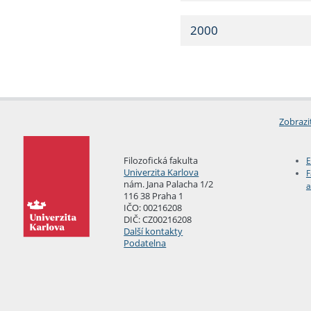
2000
Zobrazi
Filozofická fakulta
E
Univerzita Karlova
F
nám. Jana Palacha 1/2
a
116 38 Praha 1
IČO: 00216208
DIČ: CZ00216208
Další kontakty
Podatelna