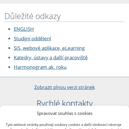
Důležité odkazy
ENGLISH
Studijní oddělení
SIS, webové aplikace, eLearning
Katedry, ústavy a další pracoviště
Harmonogram ak. roku
Zobrazit plnou verzi stránek
Rychlé kontakty
Spravovat souhlas s cookies
Filozofická fakulta
Univerzita Karlova
Tyto webové stránky používají soubory cookies a další sledovací nástroje
nám. Jana Palacha 1/2