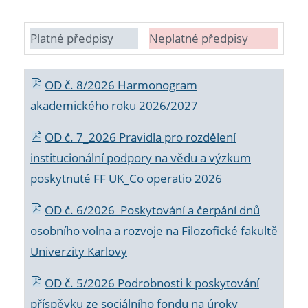
Platné předpisy
Neplatné předpisy
OD č. 8/2026 Harmonogram
akademického roku 2026/2027
OD č. 7_2026 Pravidla pro rozdělení
institucionální podpory na vědu a výzkum
poskytnuté FF UK_Co operatio 2026
OD č. 6/2026 Poskytování a čerpání dnů
osobního volna a rozvoje na Filozofické fakultě
Univerzity Karlovy
OD č. 5/2026 Podrobnosti k poskytování
příspěvku ze sociálního fondu na úroky