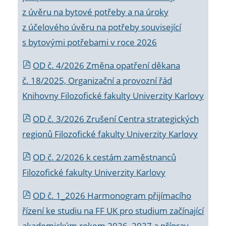
z úvěru na bytové potřeby a na úroky
z účelového úvěru na potřeby související
s bytovými potřebami v roce 2026
OD č. 4/2026 Změna opatření děkana
č. 18/2025, Organizační a provozní řád
Knihovny Filozofické fakulty Univerzity Karlovy
OD č. 3/2026 Zrušení Centra strategických
regionů Filozofické fakulty Univerzity Karlovy
OD č. 2/2026 k
cestám zaměstnanců
Filozofické fakulty Univerzity Karlovy
OD č. 1_2026 Harmonogram přijímacího
řízení ke studiu na FF UK pro studium začínající
akademickým rokem 2026_2027 a příprav