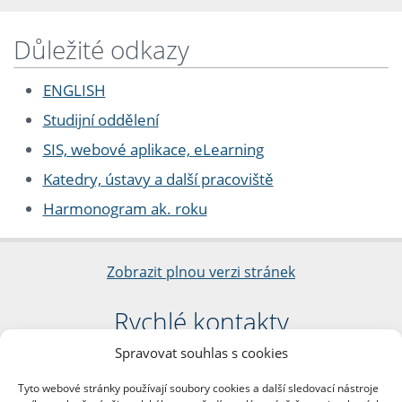
Důležité odkazy
ENGLISH
Studijní oddělení
SIS, webové aplikace, eLearning
Katedry, ústavy a další pracoviště
Harmonogram ak. roku
Zobrazit plnou verzi stránek
Rychlé kontakty
Spravovat souhlas s cookies
Filozofická fakulta
Univerzita Karlova
Tyto webové stránky používají soubory cookies a další sledovací nástroje
nám. Jana Palacha 1/2