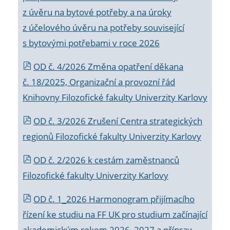
z úvěru na bytové potřeby a na úroky
z účelového úvěru na potřeby související
s bytovými potřebami v roce 2026
OD č. 4/2026 Změna opatření děkana
č. 18/2025, Organizační a provozní řád
Knihovny Filozofické fakulty Univerzity Karlovy
OD č. 3/2026 Zrušení Centra strategických
regionů Filozofické fakulty Univerzity Karlovy
OD č. 2/2026 k
cestám zaměstnanců
Filozofické fakulty Univerzity Karlovy
OD č. 1_2026 Harmonogram přijímacího
řízení ke studiu na FF UK pro studium začínající
akademickým rokem 2026_2027 a příprav