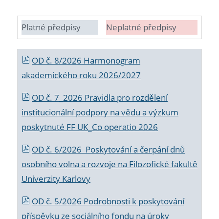
Platné předpisy
Neplatné předpisy
OD č. 8/2026 Harmonogram
akademického roku 2026/2027
OD č. 7_2026 Pravidla pro rozdělení
institucionální podpory na vědu a výzkum
poskytnuté FF UK_Co operatio 2026
OD č. 6/2026 Poskytování a čerpání dnů
osobního volna a rozvoje na Filozofické fakultě
Univerzity Karlovy
OD č. 5/2026 Podrobnosti k poskytování
příspěvku ze sociálního fondu na úroky