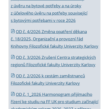
z úvěru na bytové potřeby a na úroky
z účelového úvěru na potřeby související
s bytovými potřebami v roce 2026
OD č. 4/2026 Změna opatření děkana
č. 18/2025, Organizační a provozní řád
Knihovny Filozofické fakulty Univerzity Karlovy
OD č. 3/2026 Zrušení Centra strategických
regionů Filozofické fakulty Univerzity Karlovy
OD č. 2/2026 k
cestám zaměstnanců
Filozofické fakulty Univerzity Karlovy
OD č. 1_2026 Harmonogram přijímacího
řízení ke studiu na FF UK pro studium začínající
akademickým rokem 2026_2027 a příprav