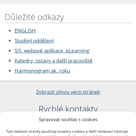
Důležité odkazy
ENGLISH
Studijní oddělení
SIS, webové aplikace, eLearning
Katedry, ústavy a další pracoviště
Harmonogram ak. roku
Zobrazit plnou verzi stránek
Rychlé kontakty
Spravovat souhlas s cookies
Filozofická fakulta
Univerzita Karlova
Tyto webové stránky používají soubory cookies a další sledovací nástroje
nám. Jana Palacha 1/2