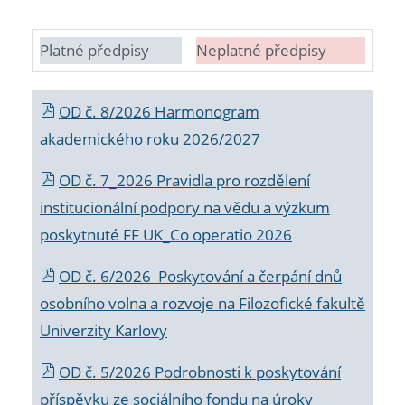
Platné předpisy
Neplatné předpisy
OD č. 8/2026 Harmonogram
akademického roku 2026/2027
OD č. 7_2026 Pravidla pro rozdělení
institucionální podpory na vědu a výzkum
poskytnuté FF UK_Co operatio 2026
OD č. 6/2026 Poskytování a čerpání dnů
osobního volna a rozvoje na Filozofické fakultě
Univerzity Karlovy
OD č. 5/2026 Podrobnosti k poskytování
příspěvku ze sociálního fondu na úroky