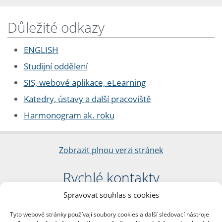
Důležité odkazy
ENGLISH
Studijní oddělení
SIS, webové aplikace, eLearning
Katedry, ústavy a další pracoviště
Harmonogram ak. roku
Zobrazit plnou verzi stránek
Rychlé kontakty
Spravovat souhlas s cookies
Filozofická fakulta
Univerzita Karlova
Tyto webové stránky používají soubory cookies a další sledovací nástroje
nám. Jana Palacha 1/2