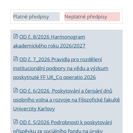
Platné předpisy
Neplatné předpisy
OD č. 8/2026 Harmonogram
akademického roku 2026/2027
OD č. 7_2026 Pravidla pro rozdělení
institucionální podpory na vědu a výzkum
poskytnuté FF UK_Co operatio 2026
OD č. 6/2026 Poskytování a čerpání dnů
osobního volna a rozvoje na Filozofické fakultě
Univerzity Karlovy
OD č. 5/2026 Podrobnosti k poskytování
příspěvku ze sociálního fondu na úroky