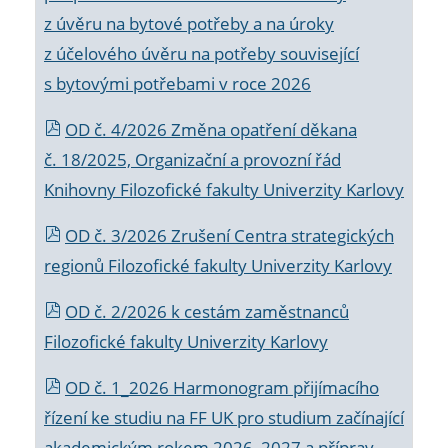
z úvěru na bytové potřeby a na úroky
z účelového úvěru na potřeby související
s bytovými potřebami v roce 2026
OD č. 4/2026 Změna opatření děkana
č. 18/2025, Organizační a provozní řád
Knihovny Filozofické fakulty Univerzity Karlovy
OD č. 3/2026 Zrušení Centra strategických
regionů Filozofické fakulty Univerzity Karlovy
OD č. 2/2026 k
cestám zaměstnanců
Filozofické fakulty Univerzity Karlovy
OD č. 1_2026 Harmonogram přijímacího
řízení ke studiu na FF UK pro studium začínající
akademickým rokem 2026_2027 a příprav