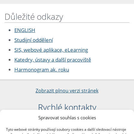
Důležité odkazy
ENGLISH
Studijní oddělení
SIS, webové aplikace, eLearning
Katedry, ústavy a další pracoviště
Harmonogram ak. roku
Zobrazit plnou verzi stránek
Rychlé kontakty
Spravovat souhlas s cookies
Filozofická fakulta
Univerzita Karlova
Tyto webové stránky používají soubory cookies a další sledovací nástroje
nám. Jana Palacha 1/2