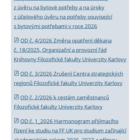
z úvěru na bytové potřeby a na úroky
z účelového úvěru na potřeby související
s bytovými potřebami v roce 2026
OD č. 4/2026 Změna opatření děkana
č. 18/2025, Organizační a provozní řád
Knihovny Filozofické fakulty Univerzity Karlovy
OD č. 3/2026 Zrušení Centra strategických
regionů Filozofické fakulty Univerzity Karlovy
OD č. 2/2026 k
cestám zaměstnanců
Filozofické fakulty Univerzity Karlovy
OD č. 1_2026 Harmonogram přijímacího
řízení ke studiu na FF UK pro studium začínající
akademickým rokem 2026_2027 a příprav