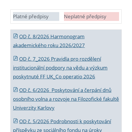
Platné předpisy
Neplatné předpisy
OD č. 8/2026 Harmonogram
akademického roku 2026/2027
OD č. 7_2026 Pravidla pro rozdělení
institucionální podpory na vědu a výzkum
poskytnuté FF UK_Co operatio 2026
OD č. 6/2026 Poskytování a čerpání dnů
osobního volna a rozvoje na Filozofické fakultě
Univerzity Karlovy
OD č. 5/2026 Podrobnosti k poskytování
příspěvku ze sociálního fondu na úroky