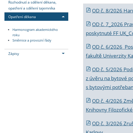
Rozhodnutí a sdělení děkana,
opatření a sdělení tajemníka
OD č. 8/2026 Ha
Opatření děkana
OD č. 7_2026 Prav
Harmonogram akademického
poskytnuté FF UK_C
roku
Směrnice a provozní řády
OD č. 6/2026 Posk
Zápisy
fakultě Univerzity K
OD č. 5/2026 Podr
z úvěru na bytové po
s bytovými potřebam
OD č. 4/2026 Změ
Knihovny Filozofické
OD č. 3/2026 Zruš
Karlovy