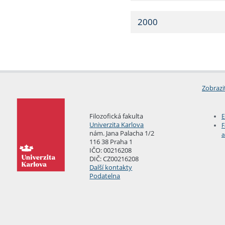
2000
Zobrazi
Filozofická fakulta
E
Univerzita Karlova
F
nám. Jana Palacha 1/2
a
116 38 Praha 1
IČO: 00216208
DIČ: CZ00216208
Další kontakty
Podatelna