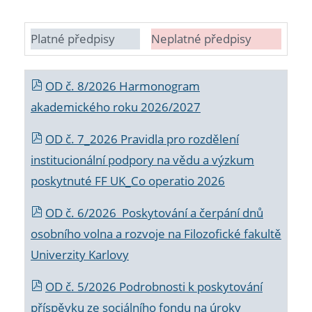
Platné předpisy
Neplatné předpisy
OD č. 8/2026 Harmonogram
akademického roku 2026/2027
OD č. 7_2026 Pravidla pro rozdělení
institucionální podpory na vědu a výzkum
poskytnuté FF UK_Co operatio 2026
OD č. 6/2026 Poskytování a čerpání dnů
osobního volna a rozvoje na Filozofické fakultě
Univerzity Karlovy
OD č. 5/2026 Podrobnosti k poskytování
příspěvku ze sociálního fondu na úroky