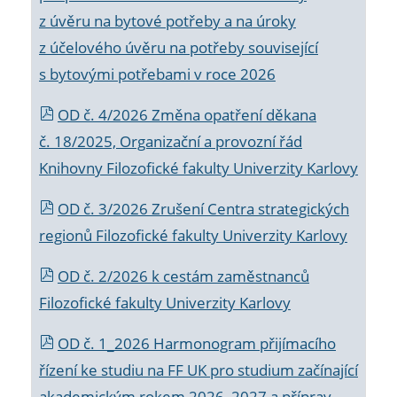
z úvěru na bytové potřeby a na úroky
z účelového úvěru na potřeby související
s bytovými potřebami v roce 2026
OD č. 4/2026 Změna opatření děkana
č. 18/2025, Organizační a provozní řád
Knihovny Filozofické fakulty Univerzity Karlovy
OD č. 3/2026 Zrušení Centra strategických
regionů Filozofické fakulty Univerzity Karlovy
OD č. 2/2026 k
cestám zaměstnanců
Filozofické fakulty Univerzity Karlovy
OD č. 1_2026 Harmonogram přijímacího
řízení ke studiu na FF UK pro studium začínající
akademickým rokem 2026_2027 a příprav