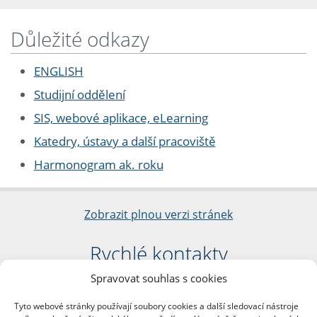
Důležité odkazy
ENGLISH
Studijní oddělení
SIS, webové aplikace, eLearning
Katedry, ústavy a další pracoviště
Harmonogram ak. roku
Zobrazit plnou verzi stránek
Rychlé kontakty
Spravovat souhlas s cookies
Filozofická fakulta
Univerzita Karlova
Tyto webové stránky používají soubory cookies a další sledovací nástroje
nám. Jana Palacha 1/2