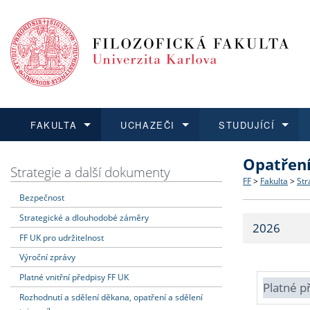
FAKULTA
UCHAZEČI
STUDUJÍCÍ
Opatřen
FAKULTA
UCHAZEČI
STUDUJÍCÍ
VĚDA A VÝZKUM
ZAHRANIČÍ
Struktura a
Co studova
Bakalářsk
O vědě a 
Aktuální n
Strategie a další dokumenty
FF
>
Fakulta
>
Str
Bezpečnost
Dozvědět se více
Podat přihlášku
Dozvědět se více
Dozvědět se více
Dozvědět se více
Strategie 
Učitelské 
Doktorské
Akademické
Vyjíždějící
Strategické a dlouhodobé záměry
2026
Podpora a
Informace 
Rigorózní 
Granty a p
Přijíždějíc
FF UK pro udržitelnost
Výroční zprávy
Absolventi
Vyjíždějíc
Platné vnitřní předpisy FF UK
Platné p
Rozhodnutí a sdělení děkana, opatření a sdělení
Fakultní š