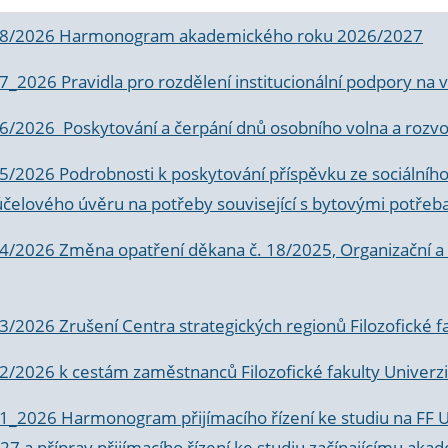
 8/2026 Harmonogram akademického roku 2026/2027
 7_2026 Pravidla pro rozdělení institucionální podpory n
6/2026 Poskytování a čerpání dnů osobního volna a rozvoje
 5/2026 Podrobnosti k poskytování příspěvku ze sociálníh
účelového úvěru na potřeby související s bytovými potřeb
 4/2026 Změna opatření děkana č. 18/2025, Organizační a p
3/2026 Zrušení Centra strategických regionů Filozofické f
 2/2026 k
cestám zaměstnanců Filozofické fakulty Univerzi
 1_2026 Harmonogram přijímacího řízení ke studiu na FF 
7 a příprav přijímacího řízení ke studiu začínajícímu 