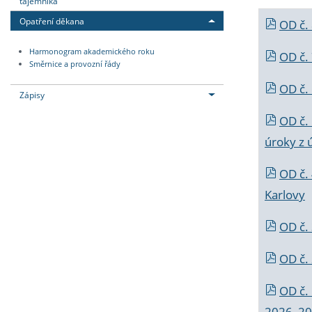
tajemníka
Opatření děkana
OD č.
Harmonogram akademického roku
OD č.
Směrnice a provozní řády
OD č. 
Zápisy
OD č.
úroky z 
OD č.
Karlovy
OD č. 
OD č.
OD č.
2026_202