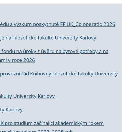
a vědu a výzkum poskytnuté FF UK_Co operatio 2026
 na Filozofické fakultě Univerzity Karlovy
o fondu na úroky z úvěru na bytové potřeby a na
ami v roce 2026
rovozní řád Knihovny Filozofické fakulty Univerzity
akulty Univerzity Karlovy
ty Karlovy
UK pro studium začínající akademickým rokem
akademickým rokem 2027_2028.pdf