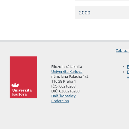
2000
Zobrazi
Filozofická fakulta
E
Univerzita Karlova
F
nám. Jana Palacha 1/2
a
116 38 Praha 1
IČO: 00216208
DIČ: CZ00216208
Další kontakty
Podatelna