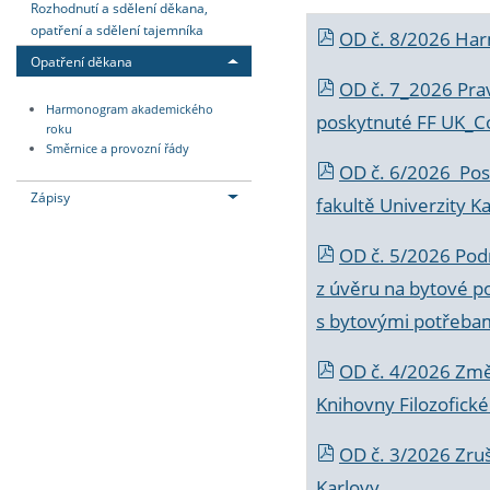
Rozhodnutí a sdělení děkana,
opatření a sdělení tajemníka
OD č. 8/2026 Ha
Opatření děkana
OD č. 7_2026 Prav
Harmonogram akademického
poskytnuté FF UK_C
roku
Směrnice a provozní řády
OD č. 6/2026 Posk
Zápisy
fakultě Univerzity K
OD č. 5/2026 Podr
z úvěru na bytové po
s bytovými potřebam
OD č. 4/2026 Změ
Knihovny Filozofické
OD č. 3/2026 Zruš
Karlovy