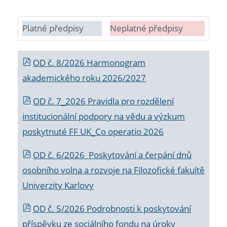
Platné předpisy
Neplatné předpisy
OD č. 8/2026 Harmonogram
akademického roku 2026/2027
OD č. 7_2026 Pravidla pro rozdělení
institucionální podpory na vědu a výzkum
poskytnuté FF UK_Co operatio 2026
OD č. 6/2026 Poskytování a čerpání dnů
osobního volna a rozvoje na Filozofické fakultě
Univerzity Karlovy
OD č. 5/2026 Podrobnosti k poskytování
příspěvku ze sociálního fondu na úroky