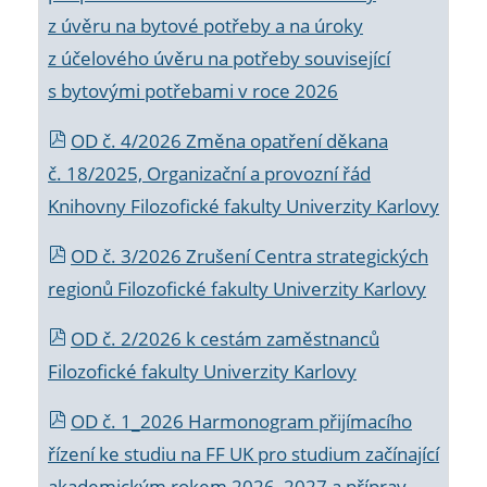
z úvěru na bytové potřeby a na úroky
z účelového úvěru na potřeby související
s bytovými potřebami v roce 2026
OD č. 4/2026 Změna opatření děkana
č. 18/2025, Organizační a provozní řád
Knihovny Filozofické fakulty Univerzity Karlovy
OD č. 3/2026 Zrušení Centra strategických
regionů Filozofické fakulty Univerzity Karlovy
OD č. 2/2026 k
cestám zaměstnanců
Filozofické fakulty Univerzity Karlovy
OD č. 1_2026 Harmonogram přijímacího
řízení ke studiu na FF UK pro studium začínající
akademickým rokem 2026_2027 a příprav