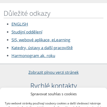
Důležité odkazy
ENGLISH
Studijní oddělení
SIS, webové aplikace, eLearning
Katedry, ústavy a další pracoviště
Harmonogram ak. roku
Zobrazit plnou verzi stránek
Rychlé kontakty
Spravovat souhlas s cookies
Filozofická fakulta
Univerzita Karlova
Tyto webové stránky používají soubory cookies a další sledovací nástroje
nám. Jana Palacha 1/2