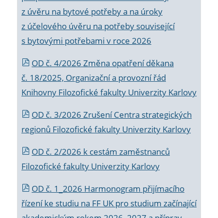
z úvěru na bytové potřeby a na úroky
z účelového úvěru na potřeby související
s bytovými potřebami v roce 2026
OD č. 4/2026 Změna opatření děkana
č. 18/2025, Organizační a provozní řád
Knihovny Filozofické fakulty Univerzity Karlovy
OD č. 3/2026 Zrušení Centra strategických
regionů Filozofické fakulty Univerzity Karlovy
OD č. 2/2026 k
cestám zaměstnanců
Filozofické fakulty Univerzity Karlovy
OD č. 1_2026 Harmonogram přijímacího
řízení ke studiu na FF UK pro studium začínající
akademickým rokem 2026_2027 a příprav