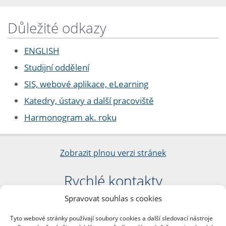
Důležité odkazy
ENGLISH
Studijní oddělení
SIS, webové aplikace, eLearning
Katedry, ústavy a další pracoviště
Harmonogram ak. roku
Zobrazit plnou verzi stránek
Rychlé kontakty
Spravovat souhlas s cookies
Filozofická fakulta
Univerzita Karlova
Tyto webové stránky používají soubory cookies a další sledovací nástroje
nám. Jana Palacha 1/2