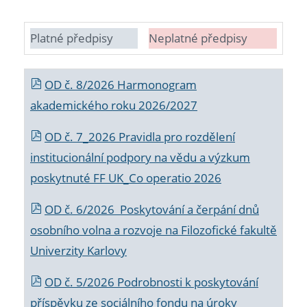
Platné předpisy
Neplatné předpisy
OD č. 8/2026 Harmonogram
akademického roku 2026/2027
OD č. 7_2026 Pravidla pro rozdělení
institucionální podpory na vědu a výzkum
poskytnuté FF UK_Co operatio 2026
OD č. 6/2026 Poskytování a čerpání dnů
osobního volna a rozvoje na Filozofické fakultě
Univerzity Karlovy
OD č. 5/2026 Podrobnosti k poskytování
příspěvku ze sociálního fondu na úroky