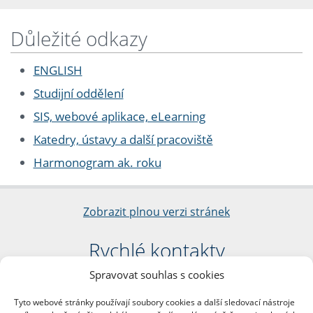
Důležité odkazy
ENGLISH
Studijní oddělení
SIS, webové aplikace, eLearning
Katedry, ústavy a další pracoviště
Harmonogram ak. roku
Zobrazit plnou verzi stránek
Rychlé kontakty
Spravovat souhlas s cookies
Filozofická fakulta
Univerzita Karlova
Tyto webové stránky používají soubory cookies a další sledovací nástroje
nám. Jana Palacha 1/2