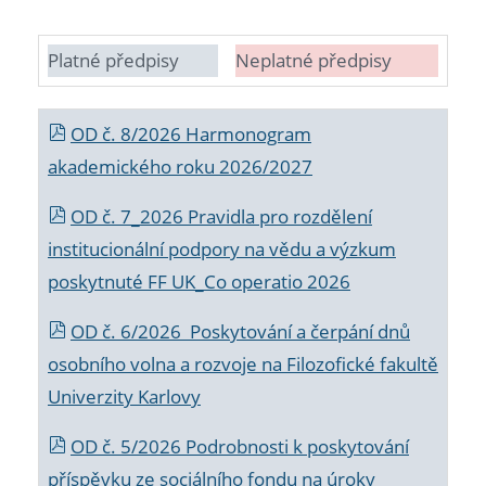
Platné předpisy
Neplatné předpisy
OD č. 8/2026 Harmonogram
akademického roku 2026/2027
OD č. 7_2026 Pravidla pro rozdělení
institucionální podpory na vědu a výzkum
poskytnuté FF UK_Co operatio 2026
OD č. 6/2026 Poskytování a čerpání dnů
osobního volna a rozvoje na Filozofické fakultě
Univerzity Karlovy
OD č. 5/2026 Podrobnosti k poskytování
příspěvku ze sociálního fondu na úroky