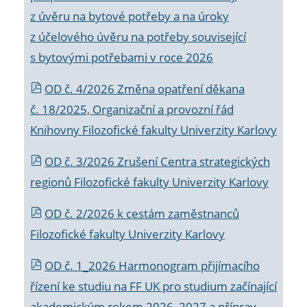
z úvěru na bytové potřeby a na úroky
z účelového úvěru na potřeby související
s bytovými potřebami v roce 2026
OD č. 4/2026 Změna opatření děkana
č. 18/2025, Organizační a provozní řád
Knihovny Filozofické fakulty Univerzity Karlovy
OD č. 3/2026 Zrušení Centra strategických
regionů Filozofické fakulty Univerzity Karlovy
OD č. 2/2026 k
cestám zaměstnanců
Filozofické fakulty Univerzity Karlovy
OD č. 1_2026 Harmonogram přijímacího
řízení ke studiu na FF UK pro studium začínající
akademickým rokem 2026_2027 a příprav