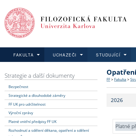
FAKULTA
UCHAZEČI
STUDUJÍCÍ
Opatřen
FAKULTA
UCHAZEČI
STUDUJÍCÍ
VĚDA A VÝZKUM
ZAHRANIČÍ
Struktura a
Co studova
Bakalářsk
O vědě a 
Aktuální n
Strategie a další dokumenty
FF
>
Fakulta
>
Str
Bezpečnost
Dozvědět se více
Podat přihlášku
Dozvědět se více
Dozvědět se více
Dozvědět se více
Strategie 
Učitelské 
Doktorské
Akademické
Vyjíždějící
Strategické a dlouhodobé záměry
2026
Podpora a
Informace 
Rigorózní 
Granty a p
Přijíždějíc
FF UK pro udržitelnost
Výroční zprávy
Absolventi
Vyjíždějíc
Platné vnitřní předpisy FF UK
Platné p
Rozhodnutí a sdělení děkana, opatření a sdělení
Fakultní š