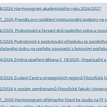
 8/2026 Harmonogram akademického roku 2026/2027
 7_2026 Pravidla pro rozdělení institucionální podpory n
6/2026 Poskytování a čerpání dnů osobního volna a rozvoje
 5/2026 Podrobnosti k poskytování příspěvku ze sociálníh
účelového úvěru na potřeby související s bytovými potřeb
 4/2026 Změna opatření děkana č. 18/2025, Organizační a p
3/2026 Zrušení Centra strategických regionů Filozofické f
 2/2026 k
cestám zaměstnanců Filozofické fakulty Univerzi
 1_2026 Harmonogram přijímacího řízení ke studiu na FF 
7 a příprav přijímacího řízení ke studiu začínajícímu 