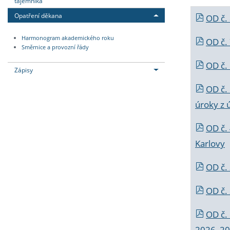
tajemníka
Opatření děkana
OD č.
Harmonogram akademického roku
OD č.
Směrnice a provozní řády
OD č. 
Zápisy
OD č.
úroky z 
OD č.
Karlovy
OD č. 
OD č.
OD č.
2026_202