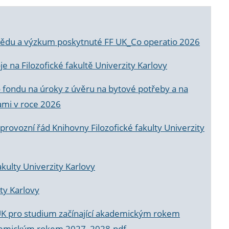
a vědu a výzkum poskytnuté FF UK_Co operatio 2026
 na Filozofické fakultě Univerzity Karlovy
o fondu na úroky z úvěru na bytové potřeby a na
ami v roce 2026
rovozní řád Knihovny Filozofické fakulty Univerzity
akulty Univerzity Karlovy
ty Karlovy
UK pro studium začínající akademickým rokem
akademickým rokem 2027_2028.pdf