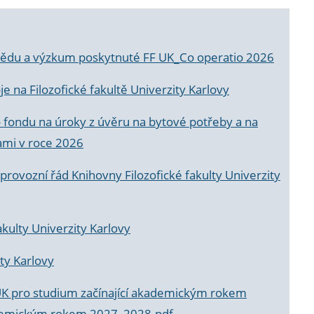
a vědu a výzkum poskytnuté FF UK_Co operatio 2026
 na Filozofické fakultě Univerzity Karlovy
o fondu na úroky z úvěru na bytové potřeby a na
ami v roce 2026
rovozní řád Knihovny Filozofické fakulty Univerzity
akulty Univerzity Karlovy
ty Karlovy
UK pro studium začínající akademickým rokem
akademickým rokem 2027_2028.pdf