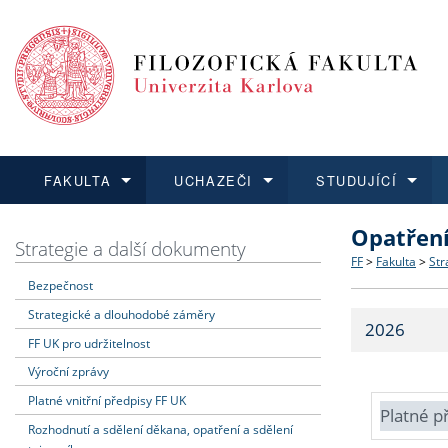
FAKULTA
UCHAZEČI
STUDUJÍCÍ
Opatřen
FAKULTA
UCHAZEČI
STUDUJÍCÍ
VĚDA A VÝZKUM
ZAHRANIČÍ
Struktura a
Co studova
Bakalářsk
O vědě a 
Aktuální n
Strategie a další dokumenty
FF
>
Fakulta
>
Str
Bezpečnost
Dozvědět se více
Podat přihlášku
Dozvědět se více
Dozvědět se více
Dozvědět se více
Strategie 
Učitelské 
Doktorské
Akademické
Vyjíždějící
Strategické a dlouhodobé záměry
2026
Podpora a
Informace 
Rigorózní 
Granty a p
Přijíždějíc
FF UK pro udržitelnost
Výroční zprávy
Absolventi
Vyjíždějíc
Platné vnitřní předpisy FF UK
Platné p
Rozhodnutí a sdělení děkana, opatření a sdělení
Fakultní š