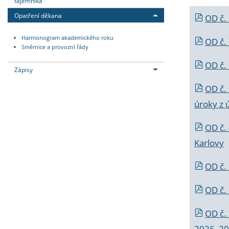
tajemníka
Opatření děkana
OD č.
Harmonogram akademického roku
OD č.
Směrnice a provozní řády
OD č. 
Zápisy
OD č.
úroky z 
OD č.
Karlovy
OD č. 
OD č.
OD č.
2026_202