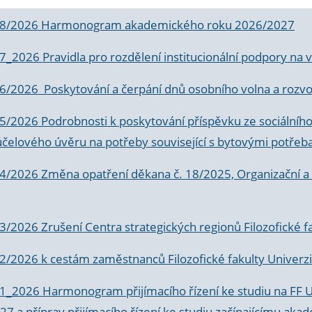
 8/2026 Harmonogram akademického roku 2026/2027
 7_2026 Pravidla pro rozdělení institucionální podpory n
6/2026 Poskytování a čerpání dnů osobního volna a rozvoje
 5/2026 Podrobnosti k poskytování příspěvku ze sociálníh
účelového úvěru na potřeby související s bytovými potřeb
 4/2026 Změna opatření děkana č. 18/2025, Organizační a p
3/2026 Zrušení Centra strategických regionů Filozofické f
 2/2026 k
cestám zaměstnanců Filozofické fakulty Univerzi
 1_2026 Harmonogram přijímacího řízení ke studiu na FF 
7 a příprav přijímacího řízení ke studiu začínajícímu 