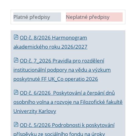
Platné předpisy
Neplatné předpisy
OD č. 8/2026 Harmonogram
akademického roku 2026/2027
OD č. 7_2026 Pravidla pro rozdělení
institucionální podpory na vědu a výzkum
poskytnuté FF UK_Co operatio 2026
OD č. 6/2026 Poskytování a čerpání dnů
osobního volna a rozvoje na Filozofické fakultě
Univerzity Karlovy
OD č. 5/2026 Podrobnosti k poskytování
příspěvku ze sociálního fondu na úroky