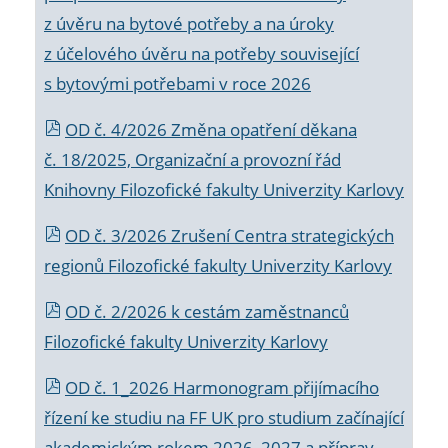
z úvěru na bytové potřeby a na úroky
z účelového úvěru na potřeby související
s bytovými potřebami v roce 2026
OD č. 4/2026 Změna opatření děkana
č. 18/2025, Organizační a provozní řád
Knihovny Filozofické fakulty Univerzity Karlovy
OD č. 3/2026 Zrušení Centra strategických
regionů Filozofické fakulty Univerzity Karlovy
OD č. 2/2026 k
cestám zaměstnanců
Filozofické fakulty Univerzity Karlovy
OD č. 1_2026 Harmonogram přijímacího
řízení ke studiu na FF UK pro studium začínající
akademickým rokem 2026_2027 a příprav