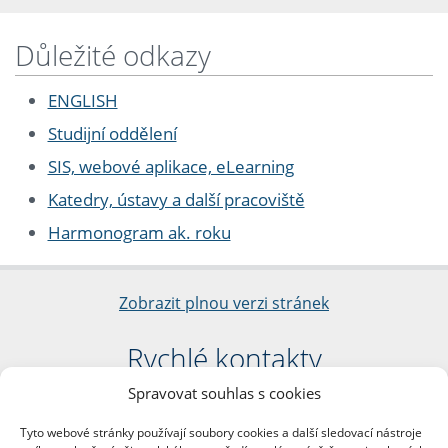
Důležité odkazy
ENGLISH
Studijní oddělení
SIS, webové aplikace, eLearning
Katedry, ústavy a další pracoviště
Harmonogram ak. roku
Zobrazit plnou verzi stránek
Rychlé kontakty
Spravovat souhlas s cookies
Filozofická fakulta
Univerzita Karlova
Tyto webové stránky používají soubory cookies a další sledovací nástroje
nám. Jana Palacha 1/2