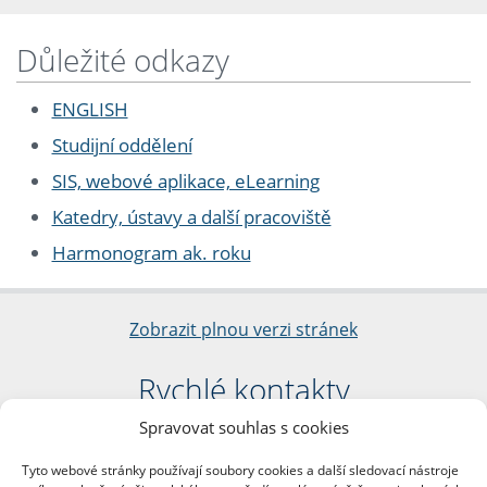
Důležité odkazy
ENGLISH
Studijní oddělení
SIS, webové aplikace, eLearning
Katedry, ústavy a další pracoviště
Harmonogram ak. roku
Zobrazit plnou verzi stránek
Rychlé kontakty
Spravovat souhlas s cookies
Filozofická fakulta
Univerzita Karlova
Tyto webové stránky používají soubory cookies a další sledovací nástroje
nám. Jana Palacha 1/2