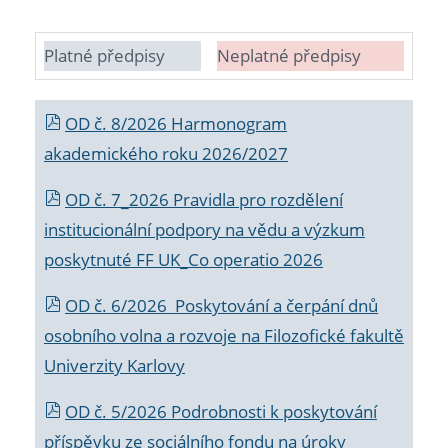
Platné předpisy
Neplatné předpisy
OD č. 8/2026 Harmonogram
akademického roku 2026/2027
OD č. 7_2026 Pravidla pro rozdělení
institucionální podpory na vědu a výzkum
poskytnuté FF UK_Co operatio 2026
OD č. 6/2026 Poskytování a čerpání dnů
osobního volna a rozvoje na Filozofické fakultě
Univerzity Karlovy
OD č. 5/2026 Podrobnosti k poskytování
příspěvku ze sociálního fondu na úroky