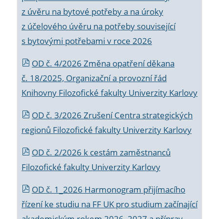
z úvěru na bytové potřeby a na úroky
z účelového úvěru na potřeby související
s bytovými potřebami v roce 2026
OD č. 4/2026 Změna opatření děkana
č. 18/2025, Organizační a provozní řád
Knihovny Filozofické fakulty Univerzity Karlovy
OD č. 3/2026 Zrušení Centra strategických
regionů Filozofické fakulty Univerzity Karlovy
OD č. 2/2026 k
cestám zaměstnanců
Filozofické fakulty Univerzity Karlovy
OD č. 1_2026 Harmonogram přijímacího
řízení ke studiu na FF UK pro studium začínající
akademickým rokem 2026_2027 a příprav