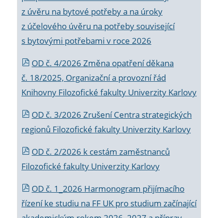
z úvěru na bytové potřeby a na úroky
z účelového úvěru na potřeby související
s bytovými potřebami v roce 2026
OD č. 4/2026 Změna opatření děkana
č. 18/2025, Organizační a provozní řád
Knihovny Filozofické fakulty Univerzity Karlovy
OD č. 3/2026 Zrušení Centra strategických
regionů Filozofické fakulty Univerzity Karlovy
OD č. 2/2026 k
cestám zaměstnanců
Filozofické fakulty Univerzity Karlovy
OD č. 1_2026 Harmonogram přijímacího
řízení ke studiu na FF UK pro studium začínající
akademickým rokem 2026_2027 a příprav