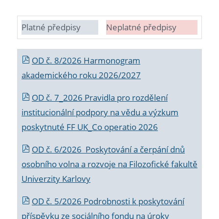
Platné předpisy
Neplatné předpisy
OD č. 8/2026 Harmonogram
akademického roku 2026/2027
OD č. 7_2026 Pravidla pro rozdělení
institucionální podpory na vědu a výzkum
poskytnuté FF UK_Co operatio 2026
OD č. 6/2026 Poskytování a čerpání dnů
osobního volna a rozvoje na Filozofické fakultě
Univerzity Karlovy
OD č. 5/2026 Podrobnosti k poskytování
příspěvku ze sociálního fondu na úroky