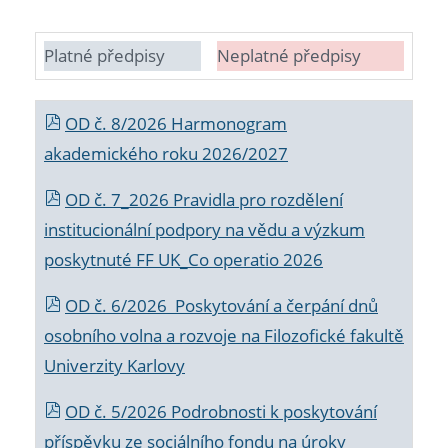
Platné předpisy
Neplatné předpisy
OD č. 8/2026 Harmonogram
akademického roku 2026/2027
OD č. 7_2026 Pravidla pro rozdělení
institucionální podpory na vědu a výzkum
poskytnuté FF UK_Co operatio 2026
OD č. 6/2026 Poskytování a čerpání dnů
osobního volna a rozvoje na Filozofické fakultě
Univerzity Karlovy
OD č. 5/2026 Podrobnosti k poskytování
příspěvku ze sociálního fondu na úroky