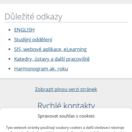
Důležité odkazy
ENGLISH
Studijní oddělení
SIS, webové aplikace, eLearning
Katedry, ústavy a další pracoviště
Harmonogram ak. roku
Zobrazit plnou verzi stránek
Rychlé kontakty
Spravovat souhlas s cookies
Filozofická fakulta
Univerzita Karlova
Tyto webové stránky používají soubory cookies a další sledovací nástroje
nám. Jana Palacha 1/2