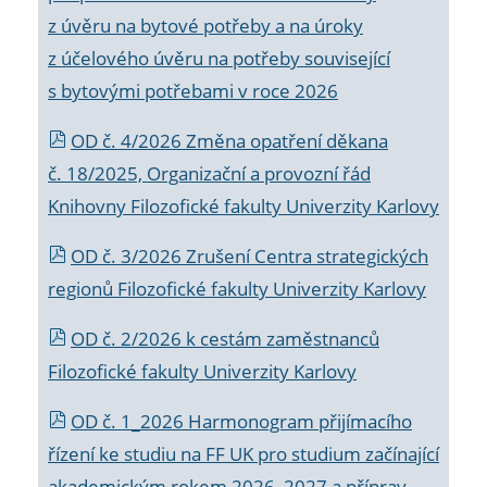
z úvěru na bytové potřeby a na úroky
z účelového úvěru na potřeby související
s bytovými potřebami v roce 2026
OD č. 4/2026 Změna opatření děkana
č. 18/2025, Organizační a provozní řád
Knihovny Filozofické fakulty Univerzity Karlovy
OD č. 3/2026 Zrušení Centra strategických
regionů Filozofické fakulty Univerzity Karlovy
OD č. 2/2026 k
cestám zaměstnanců
Filozofické fakulty Univerzity Karlovy
OD č. 1_2026 Harmonogram přijímacího
řízení ke studiu na FF UK pro studium začínající
akademickým rokem 2026_2027 a příprav