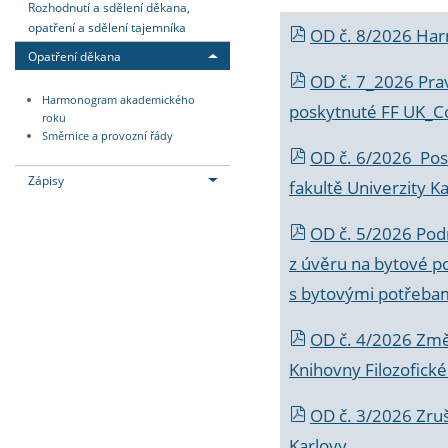
Rozhodnutí a sdělení děkana,
opatření a sdělení tajemníka
OD č. 8/2026 Ha
Opatření děkana
OD č. 7_2026 Prav
Harmonogram akademického
poskytnuté FF UK_C
roku
Směrnice a provozní řády
OD č. 6/2026 Posk
Zápisy
fakultě Univerzity K
OD č. 5/2026 Podr
z úvěru na bytové po
s bytovými potřebam
OD č. 4/2026 Změ
Knihovny Filozofické
OD č. 3/2026 Zruš
Karlovy