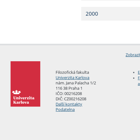
2000
Zobrazi
Filozofická fakulta
E
Univerzita Karlova
F
nám. Jana Palacha 1/2
a
116 38 Praha 1
IČO: 00216208
DIČ: CZ00216208
Další kontakty
Podatelna