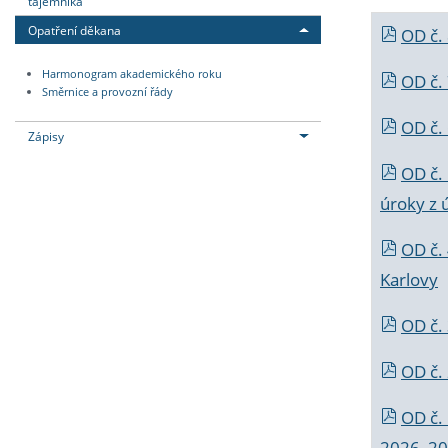
tajemníka
Opatření děkana
OD č.
Harmonogram akademického roku
OD č.
Směrnice a provozní řády
OD č. 
Zápisy
OD č.
úroky z 
OD č.
Karlovy
OD č. 
OD č.
OD č.
2026_202