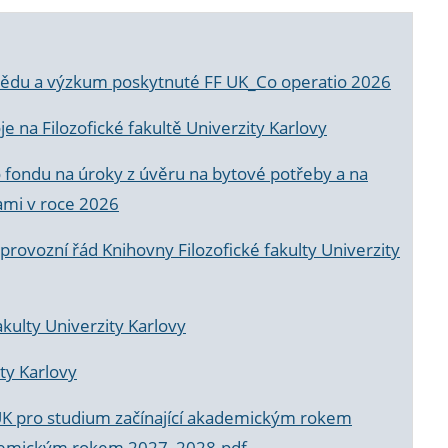
a vědu a výzkum poskytnuté FF UK_Co operatio 2026
 na Filozofické fakultě Univerzity Karlovy
o fondu na úroky z úvěru na bytové potřeby a na
ami v roce 2026
rovozní řád Knihovny Filozofické fakulty Univerzity
akulty Univerzity Karlovy
ty Karlovy
UK pro studium začínající akademickým rokem
akademickým rokem 2027_2028.pdf