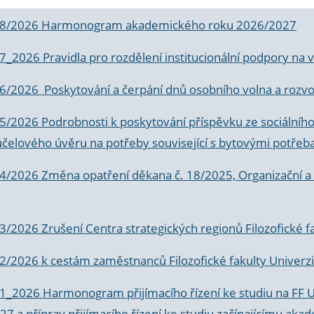
 8/2026 Harmonogram akademického roku 2026/2027
 7_2026 Pravidla pro rozdělení institucionální podpory n
6/2026 Poskytování a čerpání dnů osobního volna a rozvoje
 5/2026 Podrobnosti k poskytování příspěvku ze sociálníh
účelového úvěru na potřeby související s bytovými potřeb
 4/2026 Změna opatření děkana č. 18/2025, Organizační a p
3/2026 Zrušení Centra strategických regionů Filozofické f
 2/2026 k
cestám zaměstnanců Filozofické fakulty Univerzi
 1_2026 Harmonogram přijímacího řízení ke studiu na FF 
7 a příprav přijímacího řízení ke studiu začínajícímu 