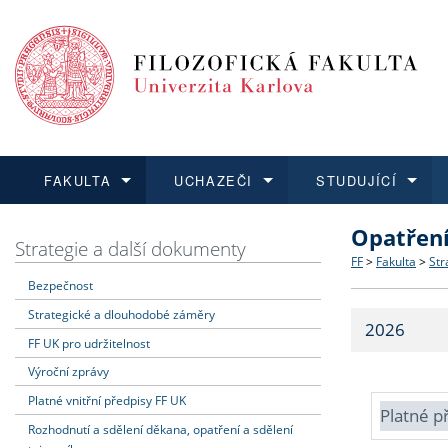
FAKULTA
UCHAZEČI
STUDUJÍCÍ
Opatřen
FAKULTA
UCHAZEČI
STUDUJÍCÍ
VĚDA A VÝZKUM
ZAHRANIČÍ
Struktura a
Co studova
Bakalářsk
O vědě a 
Aktuální n
Strategie a další dokumenty
FF
>
Fakulta
>
Str
Bezpečnost
Dozvědět se více
Podat přihlášku
Dozvědět se více
Dozvědět se více
Dozvědět se více
Strategie 
Učitelské 
Doktorské
Akademické
Vyjíždějící
Strategické a dlouhodobé záměry
2026
Podpora a
Informace 
Rigorózní 
Granty a p
Přijíždějíc
FF UK pro udržitelnost
Výroční zprávy
Absolventi
Vyjíždějíc
Platné vnitřní předpisy FF UK
Platné p
Rozhodnutí a sdělení děkana, opatření a sdělení
Fakultní š