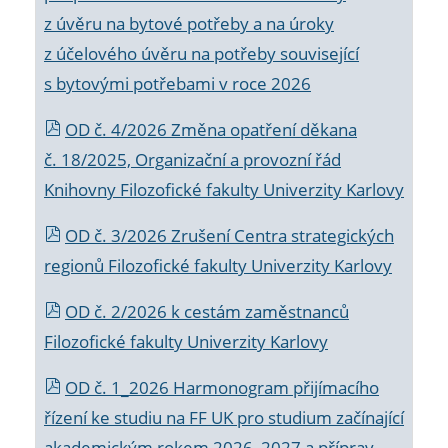
z úvěru na bytové potřeby a na úroky
z účelového úvěru na potřeby související
s bytovými potřebami v roce 2026
OD č. 4/2026 Změna opatření děkana
č. 18/2025, Organizační a provozní řád
Knihovny Filozofické fakulty Univerzity Karlovy
OD č. 3/2026 Zrušení Centra strategických
regionů Filozofické fakulty Univerzity Karlovy
OD č. 2/2026 k
cestám zaměstnanců
Filozofické fakulty Univerzity Karlovy
OD č. 1_2026 Harmonogram přijímacího
řízení ke studiu na FF UK pro studium začínající
akademickým rokem 2026_2027 a příprav