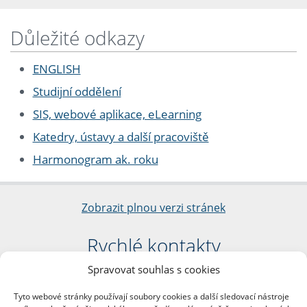
Důležité odkazy
ENGLISH
Studijní oddělení
SIS, webové aplikace, eLearning
Katedry, ústavy a další pracoviště
Harmonogram ak. roku
Zobrazit plnou verzi stránek
Rychlé kontakty
Spravovat souhlas s cookies
Filozofická fakulta
Univerzita Karlova
Tyto webové stránky používají soubory cookies a další sledovací nástroje
nám. Jana Palacha 1/2