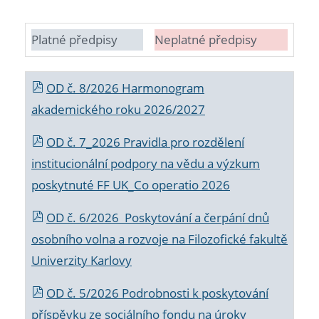
Platné předpisy
Neplatné předpisy
OD č. 8/2026 Harmonogram
akademického roku 2026/2027
OD č. 7_2026 Pravidla pro rozdělení
institucionální podpory na vědu a výzkum
poskytnuté FF UK_Co operatio 2026
OD č. 6/2026 Poskytování a čerpání dnů
osobního volna a rozvoje na Filozofické fakultě
Univerzity Karlovy
OD č. 5/2026 Podrobnosti k poskytování
příspěvku ze sociálního fondu na úroky