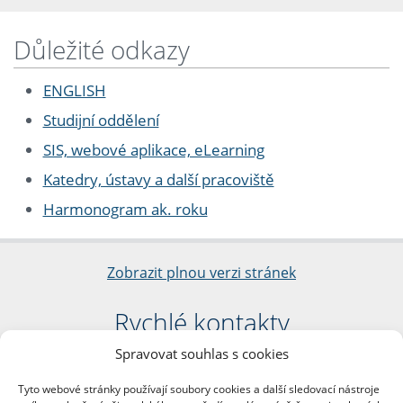
Důležité odkazy
ENGLISH
Studijní oddělení
SIS, webové aplikace, eLearning
Katedry, ústavy a další pracoviště
Harmonogram ak. roku
Zobrazit plnou verzi stránek
Rychlé kontakty
Spravovat souhlas s cookies
Filozofická fakulta
Univerzita Karlova
Tyto webové stránky používají soubory cookies a další sledovací nástroje
nám. Jana Palacha 1/2