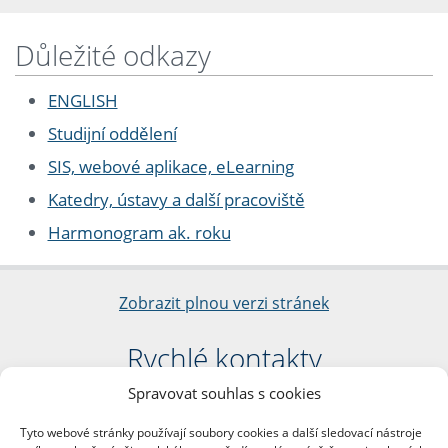
Důležité odkazy
ENGLISH
Studijní oddělení
SIS, webové aplikace, eLearning
Katedry, ústavy a další pracoviště
Harmonogram ak. roku
Zobrazit plnou verzi stránek
Rychlé kontakty
Spravovat souhlas s cookies
Filozofická fakulta
Univerzita Karlova
Tyto webové stránky používají soubory cookies a další sledovací nástroje
nám. Jana Palacha 1/2