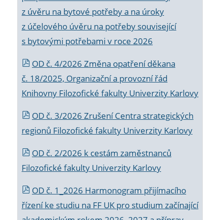
z úvěru na bytové potřeby a na úroky
z účelového úvěru na potřeby související
s bytovými potřebami v roce 2026
OD č. 4/2026 Změna opatření děkana
č. 18/2025, Organizační a provozní řád
Knihovny Filozofické fakulty Univerzity Karlovy
OD č. 3/2026 Zrušení Centra strategických
regionů Filozofické fakulty Univerzity Karlovy
OD č. 2/2026 k
cestám zaměstnanců
Filozofické fakulty Univerzity Karlovy
OD č. 1_2026 Harmonogram přijímacího
řízení ke studiu na FF UK pro studium začínající
akademickým rokem 2026_2027 a příprav