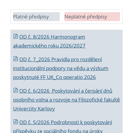
Platné předpisy
Neplatné předpisy
OD č. 8/2026 Harmonogram
akademického roku 2026/2027
OD č. 7_2026 Pravidla pro rozdělení
institucionální podpory na vědu a výzkum
poskytnuté FF UK_Co operatio 2026
OD č. 6/2026 Poskytování a čerpání dnů
osobního volna a rozvoje na Filozofické fakultě
Univerzity Karlovy
OD č. 5/2026 Podrobnosti k poskytování
příspěvku ze sociálního fondu na úroky