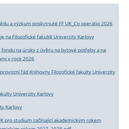
a vědu a výzkum poskytnuté FF UK_Co operatio 2026
 na Filozofické fakultě Univerzity Karlovy
o fondu na úroky z úvěru na bytové potřeby a na
ami v roce 2026
rovozní řád Knihovny Filozofické fakulty Univerzity
akulty Univerzity Karlovy
ty Karlovy
UK pro studium začínající akademickým rokem
akademickým rokem 2027_2028.pdf