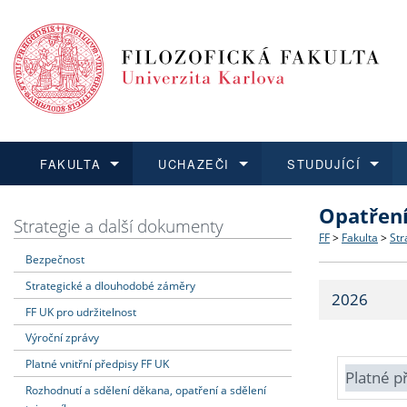
FAKULTA
UCHAZEČI
STUDUJÍCÍ
Opatřen
FAKULTA
UCHAZEČI
STUDUJÍCÍ
VĚDA A VÝZKUM
ZAHRANIČÍ
Struktura a
Co studova
Bakalářsk
O vědě a 
Aktuální n
Strategie a další dokumenty
FF
>
Fakulta
>
Str
Bezpečnost
Dozvědět se více
Podat přihlášku
Dozvědět se více
Dozvědět se více
Dozvědět se více
Strategie 
Učitelské 
Doktorské
Akademické
Vyjíždějící
Strategické a dlouhodobé záměry
2026
Podpora a
Informace 
Rigorózní 
Granty a p
Přijíždějíc
FF UK pro udržitelnost
Výroční zprávy
Absolventi
Vyjíždějíc
Platné vnitřní předpisy FF UK
Platné p
Rozhodnutí a sdělení děkana, opatření a sdělení
Fakultní š