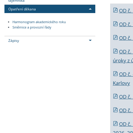
tajemníka
Opatření děkana
OD č.
Harmonogram akademického roku
OD č.
Směrnice a provozní řády
OD č. 
Zápisy
OD č.
úroky z 
OD č.
Karlovy
OD č. 
OD č.
OD č.
2026_202