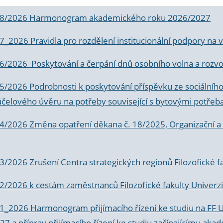
 8/2026 Harmonogram akademického roku 2026/2027
 7_2026 Pravidla pro rozdělení institucionální podpory n
6/2026 Poskytování a čerpání dnů osobního volna a rozvoje
 5/2026 Podrobnosti k poskytování příspěvku ze sociálníh
účelového úvěru na potřeby související s bytovými potřeb
 4/2026 Změna opatření děkana č. 18/2025, Organizační a p
3/2026 Zrušení Centra strategických regionů Filozofické f
 2/2026 k
cestám zaměstnanců Filozofické fakulty Univerzi
 1_2026 Harmonogram přijímacího řízení ke studiu na FF 
7 a příprav přijímacího řízení ke studiu začínajícímu 