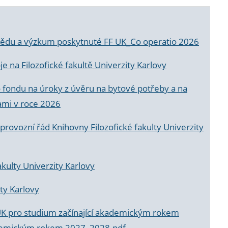
a vědu a výzkum poskytnuté FF UK_Co operatio 2026
 na Filozofické fakultě Univerzity Karlovy
o fondu na úroky z úvěru na bytové potřeby a na
ami v roce 2026
rovozní řád Knihovny Filozofické fakulty Univerzity
akulty Univerzity Karlovy
ty Karlovy
UK pro studium začínající akademickým rokem
akademickým rokem 2027_2028.pdf