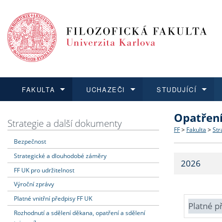
FAKULTA
UCHAZEČI
STUDUJÍCÍ
Opatřen
FAKULTA
UCHAZEČI
STUDUJÍCÍ
VĚDA A VÝZKUM
ZAHRANIČÍ
Struktura a
Co studova
Bakalářsk
O vědě a 
Aktuální n
Strategie a další dokumenty
FF
>
Fakulta
>
Str
Bezpečnost
Dozvědět se více
Podat přihlášku
Dozvědět se více
Dozvědět se více
Dozvědět se více
Strategie 
Učitelské 
Doktorské
Akademické
Vyjíždějící
Strategické a dlouhodobé záměry
2026
Podpora a
Informace 
Rigorózní 
Granty a p
Přijíždějíc
FF UK pro udržitelnost
Výroční zprávy
Absolventi
Vyjíždějíc
Platné vnitřní předpisy FF UK
Platné p
Rozhodnutí a sdělení děkana, opatření a sdělení
Fakultní š