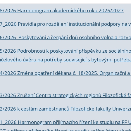
 8/2026 Harmonogram akademického roku 2026/2027
 7_2026 Pravidla pro rozdělení institucionální podpory n
6/2026 Poskytování a čerpání dnů osobního volna a rozvoje
 5/2026 Podrobnosti k poskytování příspěvku ze sociálníh
účelového úvěru na potřeby související s bytovými potřeb
 4/2026 Změna opatření děkana č. 18/2025, Organizační a p
3/2026 Zrušení Centra strategických regionů Filozofické f
 2/2026 k
cestám zaměstnanců Filozofické fakulty Univerzi
 1_2026 Harmonogram přijímacího řízení ke studiu na FF 
7 a příprav přijímacího řízení ke studiu začínajícímu 