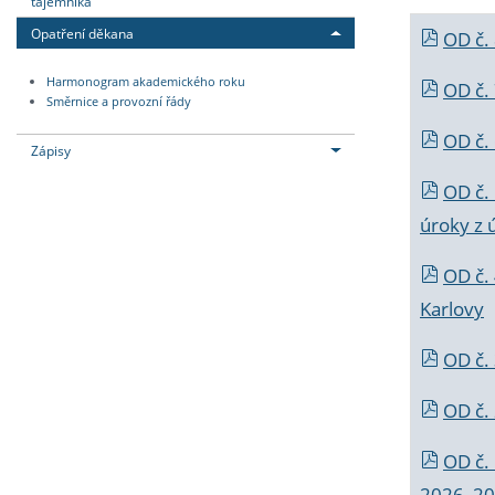
tajemníka
Opatření děkana
OD č.
Harmonogram akademického roku
OD č.
Směrnice a provozní řády
OD č. 
Zápisy
OD č.
úroky z 
OD č.
Karlovy
OD č. 
OD č.
OD č.
2026_202