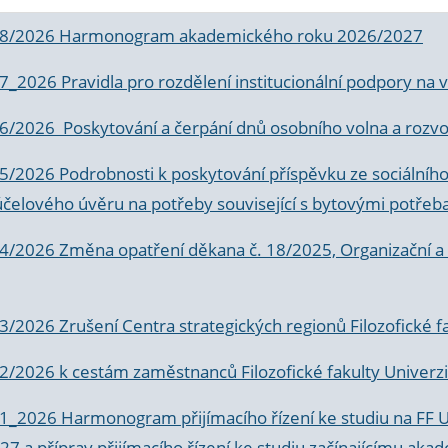
 8/2026 Harmonogram akademického roku 2026/2027
 7_2026 Pravidla pro rozdělení institucionální podpory n
6/2026 Poskytování a čerpání dnů osobního volna a rozvoje
 5/2026 Podrobnosti k poskytování příspěvku ze sociálníh
účelového úvěru na potřeby související s bytovými potřeb
 4/2026 Změna opatření děkana č. 18/2025, Organizační a p
3/2026 Zrušení Centra strategických regionů Filozofické f
 2/2026 k
cestám zaměstnanců Filozofické fakulty Univerzi
 1_2026 Harmonogram přijímacího řízení ke studiu na FF 
7 a příprav přijímacího řízení ke studiu začínajícímu 