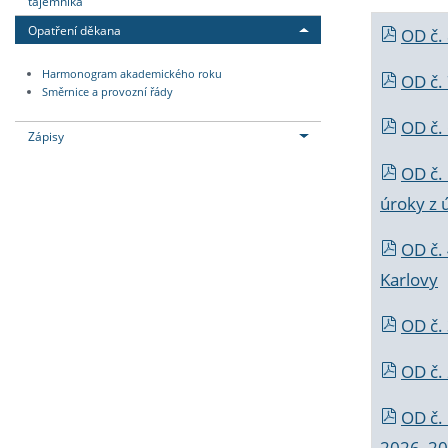
tajemníka
Opatření děkana
OD č.
Harmonogram akademického roku
OD č.
Směrnice a provozní řády
OD č. 
Zápisy
OD č.
úroky z 
OD č.
Karlovy
OD č. 
OD č.
OD č.
2026_202