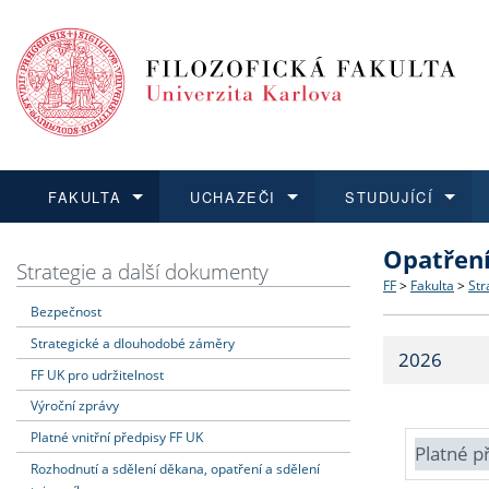
FAKULTA
UCHAZEČI
STUDUJÍCÍ
Opatřen
FAKULTA
UCHAZEČI
STUDUJÍCÍ
VĚDA A VÝZKUM
ZAHRANIČÍ
Struktura a
Co studova
Bakalářsk
O vědě a 
Aktuální n
Strategie a další dokumenty
FF
>
Fakulta
>
Str
Bezpečnost
Dozvědět se více
Podat přihlášku
Dozvědět se více
Dozvědět se více
Dozvědět se více
Strategie 
Učitelské 
Doktorské
Akademické
Vyjíždějící
Strategické a dlouhodobé záměry
2026
Podpora a
Informace 
Rigorózní 
Granty a p
Přijíždějíc
FF UK pro udržitelnost
Výroční zprávy
Absolventi
Vyjíždějíc
Platné vnitřní předpisy FF UK
Platné p
Rozhodnutí a sdělení děkana, opatření a sdělení
Fakultní š