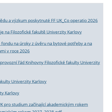
a vědu a výzkum poskytnuté FF UK_Co operatio 2026
 na Filozofické fakultě Univerzity Karlovy
o fondu na úroky z úvěru na bytové potřeby a na
ami v roce 2026
rovozní řád Knihovny Filozofické fakulty Univerzity
akulty Univerzity Karlovy
ty Karlovy
UK pro studium začínající akademickým rokem
akademickým rokem 2027_2028.pdf