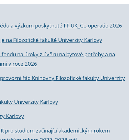
a vědu a výzkum poskytnuté FF UK_Co operatio 2026
 na Filozofické fakultě Univerzity Karlovy
o fondu na úroky z úvěru na bytové potřeby a na
ami v roce 2026
rovozní řád Knihovny Filozofické fakulty Univerzity
akulty Univerzity Karlovy
ty Karlovy
UK pro studium začínající akademickým rokem
akademickým rokem 2027_2028.pdf