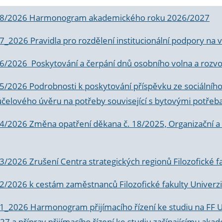
 8/2026 Harmonogram akademického roku 2026/2027
 7_2026 Pravidla pro rozdělení institucionální podpory n
6/2026 Poskytování a čerpání dnů osobního volna a rozvoje
 5/2026 Podrobnosti k poskytování příspěvku ze sociálníh
účelového úvěru na potřeby související s bytovými potřeb
 4/2026 Změna opatření děkana č. 18/2025, Organizační a p
3/2026 Zrušení Centra strategických regionů Filozofické f
 2/2026 k
cestám zaměstnanců Filozofické fakulty Univerzi
 1_2026 Harmonogram přijímacího řízení ke studiu na FF 
7 a příprav přijímacího řízení ke studiu začínajícímu 