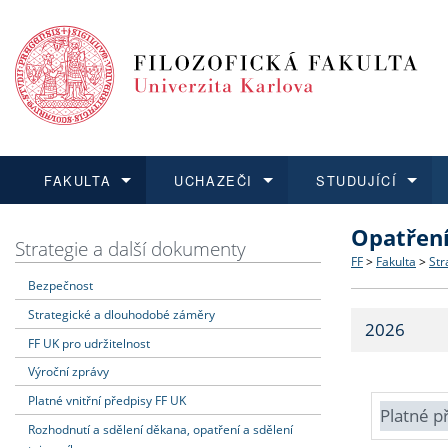
FAKULTA
UCHAZEČI
STUDUJÍCÍ
Opatřen
FAKULTA
UCHAZEČI
STUDUJÍCÍ
VĚDA A VÝZKUM
ZAHRANIČÍ
Struktura a
Co studova
Bakalářsk
O vědě a 
Aktuální n
Strategie a další dokumenty
FF
>
Fakulta
>
Str
Bezpečnost
Dozvědět se více
Podat přihlášku
Dozvědět se více
Dozvědět se více
Dozvědět se více
Strategie 
Učitelské 
Doktorské
Akademické
Vyjíždějící
Strategické a dlouhodobé záměry
2026
Podpora a
Informace 
Rigorózní 
Granty a p
Přijíždějíc
FF UK pro udržitelnost
Výroční zprávy
Absolventi
Vyjíždějíc
Platné vnitřní předpisy FF UK
Platné p
Rozhodnutí a sdělení děkana, opatření a sdělení
Fakultní š