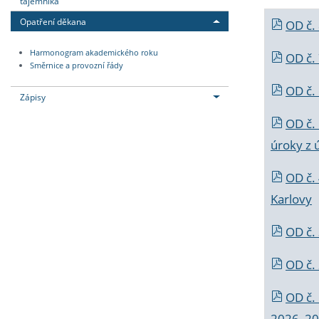
tajemníka
Opatření děkana
OD č.
Harmonogram akademického roku
OD č.
Směrnice a provozní řády
OD č. 
Zápisy
OD č.
úroky z 
OD č.
Karlovy
OD č. 
OD č.
OD č.
2026_202