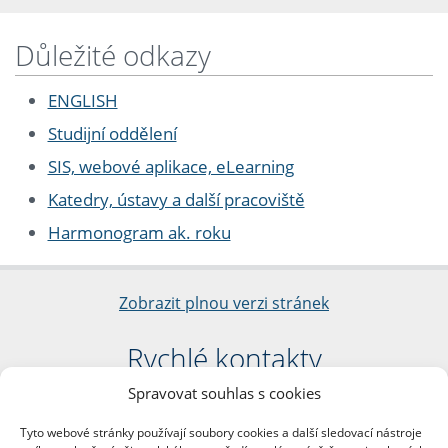
Důležité odkazy
ENGLISH
Studijní oddělení
SIS, webové aplikace, eLearning
Katedry, ústavy a další pracoviště
Harmonogram ak. roku
Zobrazit plnou verzi stránek
Rychlé kontakty
Spravovat souhlas s cookies
Filozofická fakulta
Univerzita Karlova
Tyto webové stránky používají soubory cookies a další sledovací nástroje
nám. Jana Palacha 1/2