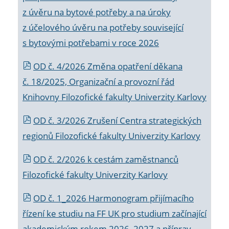
z úvěru na bytové potřeby a na úroky
z účelového úvěru na potřeby související
s bytovými potřebami v roce 2026
OD č. 4/2026 Změna opatření děkana
č. 18/2025, Organizační a provozní řád
Knihovny Filozofické fakulty Univerzity Karlovy
OD č. 3/2026 Zrušení Centra strategických
regionů Filozofické fakulty Univerzity Karlovy
OD č. 2/2026 k
cestám zaměstnanců
Filozofické fakulty Univerzity Karlovy
OD č. 1_2026 Harmonogram přijímacího
řízení ke studiu na FF UK pro studium začínající
akademickým rokem 2026_2027 a příprav