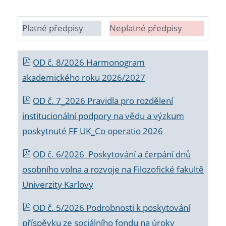
Platné předpisy
Neplatné předpisy
OD č. 8/2026 Harmonogram
akademického roku 2026/2027
OD č. 7_2026 Pravidla pro rozdělení
institucionální podpory na vědu a výzkum
poskytnuté FF UK_Co operatio 2026
OD č. 6/2026 Poskytování a čerpání dnů
osobního volna a rozvoje na Filozofické fakultě
Univerzity Karlovy
OD č. 5/2026 Podrobnosti k poskytování
příspěvku ze sociálního fondu na úroky