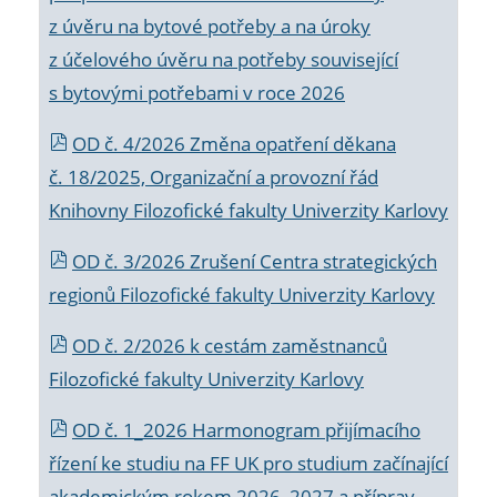
z úvěru na bytové potřeby a na úroky
z účelového úvěru na potřeby související
s bytovými potřebami v roce 2026
OD č. 4/2026 Změna opatření děkana
č. 18/2025, Organizační a provozní řád
Knihovny Filozofické fakulty Univerzity Karlovy
OD č. 3/2026 Zrušení Centra strategických
regionů Filozofické fakulty Univerzity Karlovy
OD č. 2/2026 k
cestám zaměstnanců
Filozofické fakulty Univerzity Karlovy
OD č. 1_2026 Harmonogram přijímacího
řízení ke studiu na FF UK pro studium začínající
akademickým rokem 2026_2027 a příprav