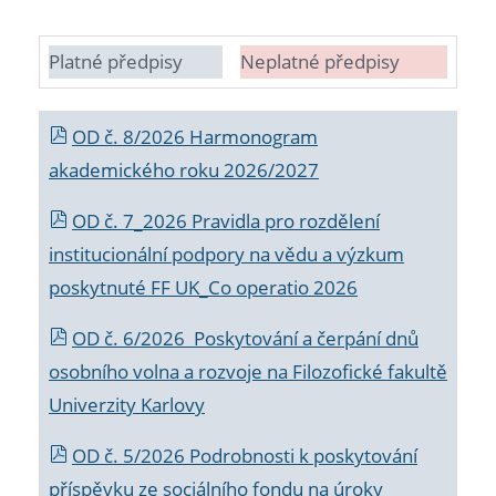
Platné předpisy
Neplatné předpisy
OD č. 8/2026 Harmonogram
akademického roku 2026/2027
OD č. 7_2026 Pravidla pro rozdělení
institucionální podpory na vědu a výzkum
poskytnuté FF UK_Co operatio 2026
OD č. 6/2026 Poskytování a čerpání dnů
osobního volna a rozvoje na Filozofické fakultě
Univerzity Karlovy
OD č. 5/2026 Podrobnosti k poskytování
příspěvku ze sociálního fondu na úroky