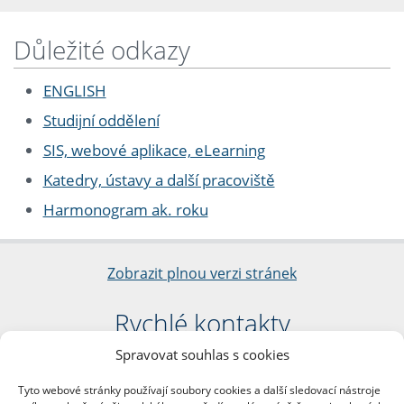
Důležité odkazy
ENGLISH
Studijní oddělení
SIS, webové aplikace, eLearning
Katedry, ústavy a další pracoviště
Harmonogram ak. roku
Zobrazit plnou verzi stránek
Rychlé kontakty
Spravovat souhlas s cookies
Filozofická fakulta
Univerzita Karlova
Tyto webové stránky používají soubory cookies a další sledovací nástroje
nám. Jana Palacha 1/2