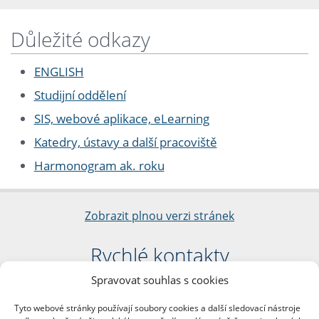
Důležité odkazy
ENGLISH
Studijní oddělení
SIS, webové aplikace, eLearning
Katedry, ústavy a další pracoviště
Harmonogram ak. roku
Zobrazit plnou verzi stránek
Rychlé kontakty
Spravovat souhlas s cookies
Filozofická fakulta
Univerzita Karlova
Tyto webové stránky používají soubory cookies a další sledovací nástroje
nám. Jana Palacha 1/2