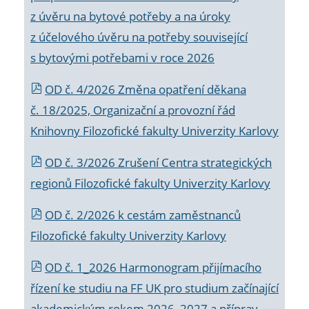
z úvěru na bytové potřeby a na úroky
z účelového úvěru na potřeby související
s bytovými potřebami v roce 2026
OD č. 4/2026 Změna opatření děkana
č. 18/2025, Organizační a provozní řád
Knihovny Filozofické fakulty Univerzity Karlovy
OD č. 3/2026 Zrušení Centra strategických
regionů Filozofické fakulty Univerzity Karlovy
OD č. 2/2026 k
cestám zaměstnanců
Filozofické fakulty Univerzity Karlovy
OD č. 1_2026 Harmonogram přijímacího
řízení ke studiu na FF UK pro studium začínající
akademickým rokem 2026_2027 a příprav