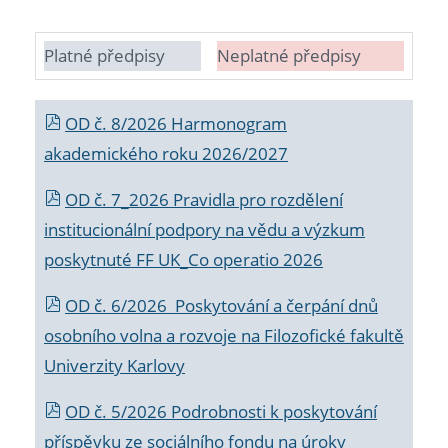
Platné předpisy
Neplatné předpisy
OD č. 8/2026 Harmonogram
akademického roku 2026/2027
OD č. 7_2026 Pravidla pro rozdělení
institucionální podpory na vědu a výzkum
poskytnuté FF UK_Co operatio 2026
OD č. 6/2026 Poskytování a čerpání dnů
osobního volna a rozvoje na Filozofické fakultě
Univerzity Karlovy
OD č. 5/2026 Podrobnosti k poskytování
příspěvku ze sociálního fondu na úroky